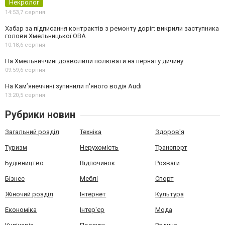
Некролог
14:53,
7 серпня
Хабар за підписання контрактів з ремонту доріг: викрили заступника
голови Хмельницької ОВА
10:18,
6 серпня
На Хмельниччині дозволили полювати на пернату дичину
09:59,
6 серпня
На Камʼянеччині зупинили п'яного водія Audi
13:20,
5 серпня
Рубрики новин
Загальний розділ
Техніка
Здоров'я
Туризм
Нерухомість
Транспорт
Будівництво
Відпочинок
Розваги
Бізнес
Меблі
Спорт
Жіночий розділ
Інтернет
Культура
Економіка
Інтер'єр
Мода