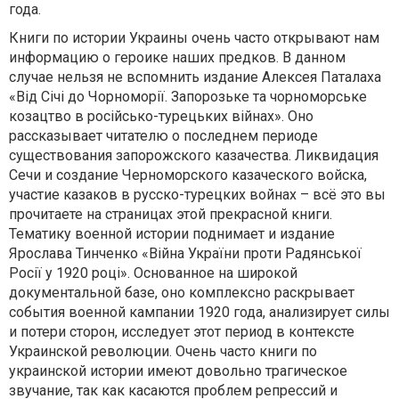
года.
Книги по истории Украины очень часто открывают нам
информацию о героике наших предков. В данном
случае нельзя не вспомнить издание Алексея Паталаха
«Від Січі до Чорноморії. Запорозьке та чорноморське
козацтво в російсько-турецьких війнах». Оно
рассказывает читателю о последнем периоде
существования запорожского казачества. Ликвидация
Сечи и создание Черноморского казаческого войска,
участие казаков в русско-турецких войнах – всё это вы
прочитаете на страницах этой прекрасной книги.
Тематику военной истории поднимает и издание
Ярослава Тинченко «Війна України проти Радянської
Росії у 1920 році». Основанное на широкой
документальной базе, оно комплексно раскрывает
события военной кампании 1920 года, анализирует силы
и потери сторон, исследует этот период в контексте
Украинской революции. Очень часто книги по
украинской истории имеют довольно трагическое
звучание, так как касаются проблем репрессий и