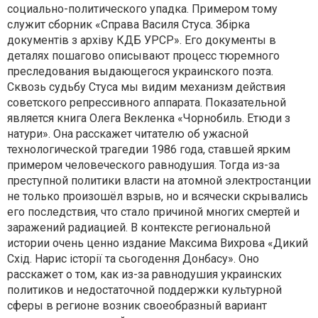
социально-политического упадка. Примером тому
служит сборник «Справа Василя Стуса. Збірка
документів з архіву КДБ УРСР». Его документы в
деталях пошагово описывают процесс тюремного
преследования выдающегося украинского поэта.
Сквозь судьбу Стуса мы видим механизм действия
советского репрессивного аппарата. Показательной
является книга Олега Векленка «Чорнобиль. Етюди з
натури». Она расскажет читателю об ужасной
технологической трагедии 1986 года, ставшей ярким
примером человеческого равнодушия. Тогда из-за
преступной политики власти на атомной электростанции
не только произошёл взрыв, но и всячески скрывались
его последствия, что стало причиной многих смертей и
заражений радиацией. В контексте региональной
истории очень ценно издание Максима Вихрова «Дикий
Схід. Нарис історії та сьогодення Донбасу». Оно
расскажет о том, как из-за равнодушия украинских
политиков и недостаточной поддержки культурной
сферы в регионе возник своеобразный вариант