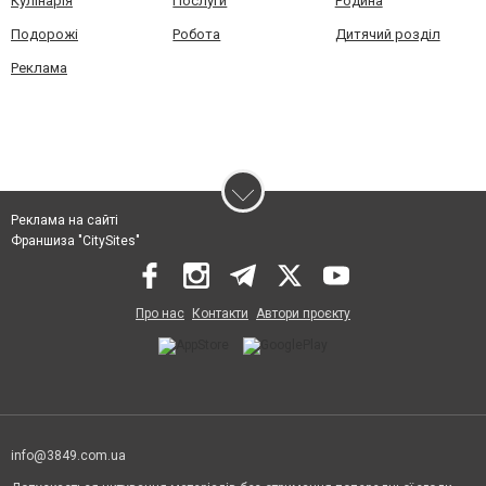
Кулінарія
Послуги
Родина
Подорожі
Робота
Дитячий розділ
Реклама
Реклама на сайті
Франшиза "CitySites"
Про нас
Контакти
Автори проєкту
info@3849.com.ua