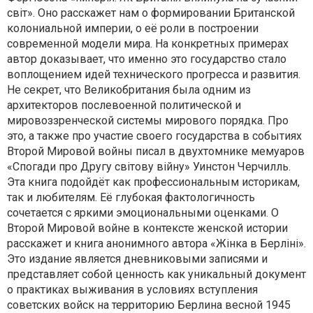
світ». Оно расскажет нам о формировании Британской
колониальной империи, о её роли в построении
современной модели мира. На конкретных примерах
автор доказывает, что именно это государство стало
воплощением идей технического прогресса и развития.
Не секрет, что Великобритания была одним из
архитекторов послевоенной политической и
мировоззренческой системы мирового порядка. Про
это, а также про участие своего государства в событиях
Второй Мировой войны писал в двухтомнике мемуаров
«Спогади про Другу світову війну» Уинстон Черчилль.
Эта книга подойдёт как профессиональным историкам,
так и любителям. Её глубокая фактологичность
сочетается с яркими эмоциональными оценками. О
Второй Мировой войне в контексте женской истории
расскажет и книга анонимного автора «Жінка в Берліні».
Это издание является дневниковыми записями и
представляет собой ценность как уникальный документ
о практиках выживания в условиях вступления
советских войск на территорию Берлина весной 1945