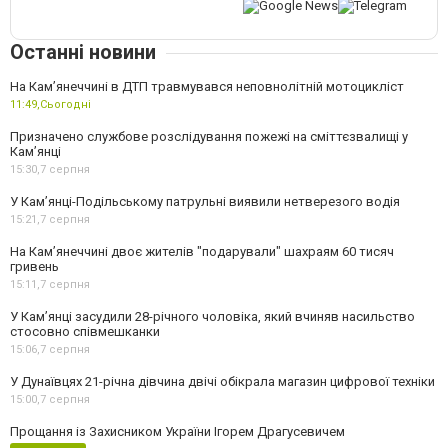
Останні новини
На Кам’янеччині в ДТП травмувався неповнолітній мотоцикліст
11:49,
Сьогодні
Призначено службове розслідування пожежі на сміттєзвалищі у
Кам’янці
15:30,
7 серпня
У Кам’янці-Подільському патрульні виявили нетверезого водія
15:21,
7 серпня
На Камʼянеччині двоє жителів "подарували" шахраям 60 тисяч
гривень
15:11,
7 серпня
У Камʼянці засудили 28-річного чоловіка, який вчиняв насильство
стосовно співмешканки
15:06,
7 серпня
У Дунаївцях 21-річна дівчина двічі обікрала магазин цифрової техніки
15:00,
7 серпня
Прощання із Захисником України Ігорем Драгусевичем