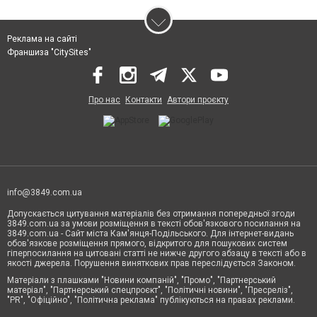
Реклама на сайті
Франшиза "CitySites"
Про нас
Контакти
Автори проєкту
info@3849.com.ua
Допускається цитування матеріалів без отримання попередньої згоди
3849.com.ua за умови розміщення в тексті обов'язкового посилання на
3849.com.ua - Сайт міста Кам'янця-Подільського. Для інтернет-видань
обов'язкове розміщення прямого, відкритого для пошукових систем
гіперпосилання на цитовані статті не нижче другого абзацу в тексті або в
якості джерела. Порушення виняткових прав переслідується Законом.
Матеріали з плашками "Новини компаній", "Промо", "Партнерський
матеріал", "Партнерський спецпроєкт", "Політичні новини", "Пресреліз",
"PR", "Офіційно", "Політична реклама" публікуються на правах реклами.