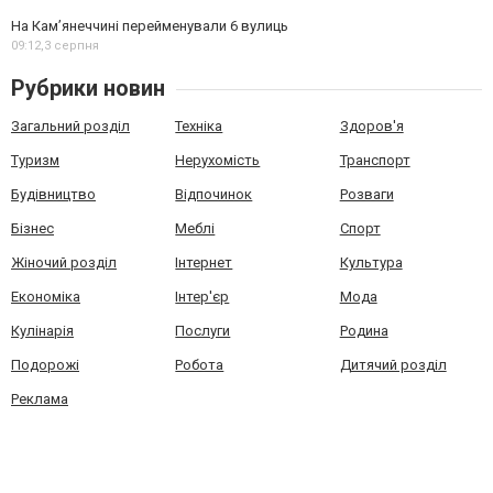
На Камʼянеччині перейменували 6 вулиць
09:12,
3 серпня
Рубрики новин
Загальний розділ
Техніка
Здоров'я
Туризм
Нерухомість
Транспорт
Будівництво
Відпочинок
Розваги
Бізнес
Меблі
Спорт
Жіночий розділ
Інтернет
Культура
Економіка
Інтер'єр
Мода
Кулінарія
Послуги
Родина
Подорожі
Робота
Дитячий розділ
Реклама