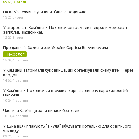
09:59,
Сьогодні
На Камʼянеччині зупинили п'яного водія Audi
13:20,
Вчора
У старостаті Кам’янець-Подільської громади відкрили меморіал
загиблим захисникам
12:20,
Вчора
Прощання із Захисником України Сергієм Вільчинським
Некролог
15:08,
4 серпня
У Кам’янці затримали буковинців, які організували схему втечі через
кордон
14:52,
4 серпня
У Кам’янець-Подільській міській лікарні за липень народилося 56
малюків
10:24,
4 серпня
Частина Кам'янця залишилась без води
10:14,
4 серпня
У Дунаївцях планують "з нуля" збудувати котельню для освітнього
закладу
09:21,
3 серпня