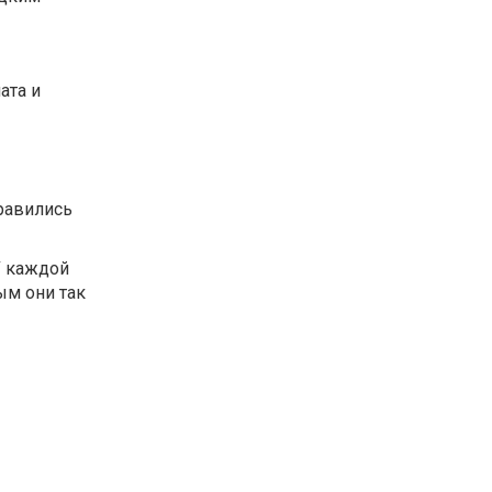
ата и
нравились
У каждой
ым они так