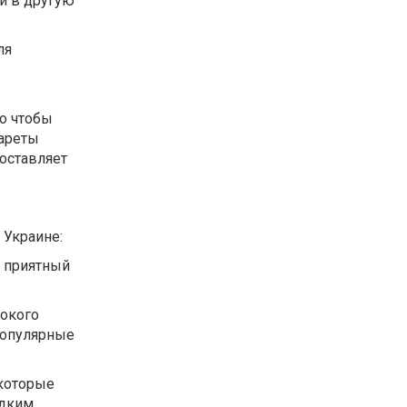
ки в другую
ля
о чтобы
гареты
оставляет
 Украине:
и приятный
сокого
популярные
 которые
адким