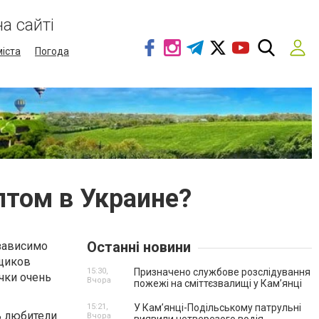
а сайті
міста
Погода
птом в Украине?
Останні новини
езависимо
ьщиков
15:30,
Призначено службове розслідування
чки очень
Вчора
пожежі на сміттєзвалищі у Кам’янці
15:21,
У Кам’янці-Подільському патрульні
ь любители
Вчора