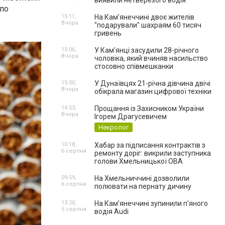
виявили нетверезого водія
 по
15:11,
На Камʼянеччині двоє жителів
Вчора
"подарували" шахраям 60 тисяч
гривень
15:06,
У Камʼянці засудили 28-річного
Вчора
чоловіка, який вчиняв насильство
стосовно співмешканки
15:00,
У Дунаївцях 21-річна дівчина двічі
Вчора
обікрала магазин цифрової техніки
14:53,
Прощання із Захисником України
Вчора
Ігорем Драгусевичем
Некролог
10:18,
Хабар за підписання контрактів з
6 серпня
ремонту доріг: викрили заступника
голови Хмельницької ОВА
09:59,
На Хмельниччині дозволили
6 серпня
полювати на пернату дичину
13:20,
На Камʼянеччині зупинили п'яного
5 серпня
водія Audi