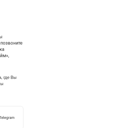
бы
 позвоните
ка
йм»,
a, где Вы
Мы