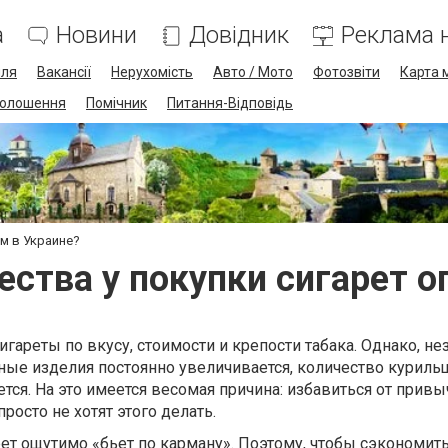
а
Новини
Довідник
Реклама н
лля
Вакансії
Нерухомість
Авто / Мото
Фотозвіти
Карта 
олошення
Помічник
Питання-Відповідь
м в Украине?
ства у покупки сигарет о
ареты по вкусу, стоимости и крепости табака. Однако, н
бачные изделия постоянно увеличивается, количество курил
тся. На это имеется весомая причина: избавиться от привы
просто не хотят этого делать.
рет ощутимо «бьет по карману». Поэтому, чтобы сэкономит