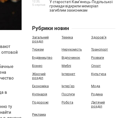
12:20,
У старостаті Кам’янець-Подільської
5 серпня
громади відкрили меморіал
загиблим захисникам
Рубрики новин
Загальний
Техніка
Здоров'я
розділ
ивают
Туризм
Нерухомість
Транспорт
 оптовой
Будівництво
Відпочинок
Розваги
Бізнес
Меблі
Спорт
абачные
ена
Жіночий
Інтернет
Культура
ичество
розділ
Економіка
Інтер'єр
Мода
да в
Кулінарія
Послуги
Родина
Подорожі
Робота
Дитячий
нно ту
розділ
 найти
Реклама