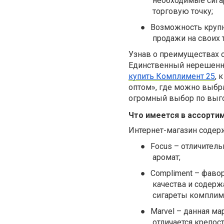
необходимые сигар
торговую точку;
●
Возможность крупн
продажи на своих 
Узнав о преимуществах о
Единственный нерешенны
купить Комплимент 25
, 
оптом», где можно выбра
огромный выбор по выго
Что имеется в ассорти
Интернет-магазин содерж
●
Focus – отличител
аромат;
●
Compliment – фавор
качества и содер
сигареты комплиме
●
Marvel – данная м
отличается крепос