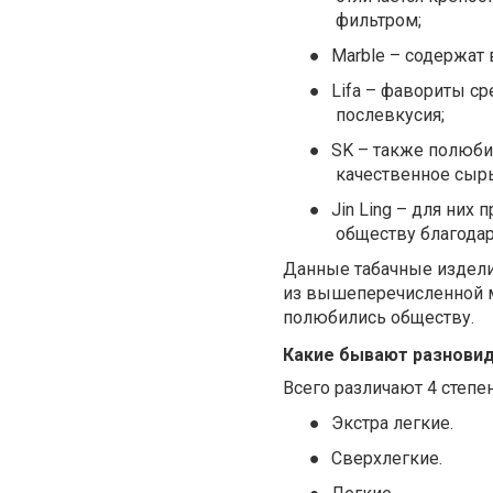
фильтром;
●
Marble – содержат
●
Lifa – фавориты ср
послевкусия;
●
SK – также полюби
качественное сырь
●
Jin Ling – для них
обществу благодар
Данные табачные издели
из вышеперечисленной м
полюбились обществу.
Какие бывают разновид
Всего различают 4 степен
●
Экстра легкие.
●
Сверхлегкие.