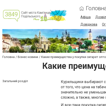
Головн
Афіша
Дозві
Довідкова
Ог
Головна
Бізнес новини
Какие преимущества у покупки сигарет опто
Какие преимуще
Загальний розділ
Курильщики выбирают сиг
от того, что цена на та
значительно не уменьшае
сложно, а также, многие 
И все-таки покупка сига