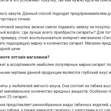
еты и это усложняет покупку, так как нужно идти на поис
ого закупа. Данный способ подходит предпринимателям д
торговых точках.
птовой закупки, можно смело подавать заявку на покупку.
й вопрос: где лучше всего приобрести сигареты? Для тог
к примеру, стоит воспользоваться интернет-магазином «Си
ть подходящую марку и количество сигарет. Магазин пред
дной цене.
менте оптовіх магазинов?
ит в ассортименте наиболее популярные марки сигарет по
ьными чертами данной продукции являются глубокий вкус 
иты у любителей мягкого вкуса. Они состоят из табака вы
жат минимальное количество вредных веществ. Особенно 
нт 25 сигарет;
арка представляет разнообразные виды табачных изделий,
тью табака, а также имеются сигареты с капсулами и со сл