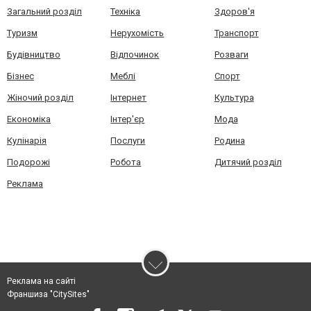
Загальний розділ
Техніка
Здоров'я
Туризм
Нерухомість
Транспорт
Будівництво
Відпочинок
Розваги
Бізнес
Меблі
Спорт
Жіночий розділ
Інтернет
Культура
Економіка
Інтер'єр
Мода
Кулінарія
Послуги
Родина
Подорожі
Робота
Дитячий розділ
Реклама
Реклама на сайті
Франшиза "CitySites"