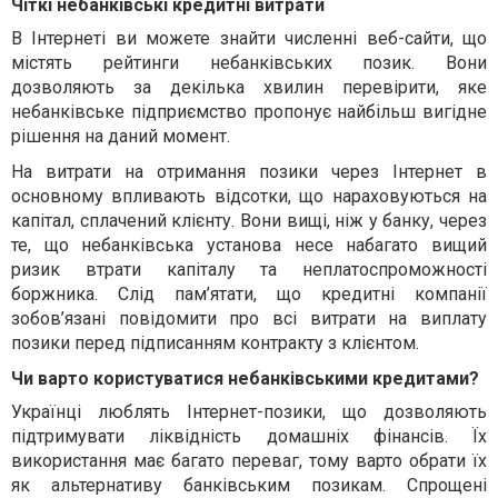
Чіткі небанківські кредитні витрати
В Інтернеті ви можете знайти численні веб-сайти, що
містять рейтинги небанківських позик. Вони
дозволяють за декілька хвилин перевірити, яке
небанківське підприємство пропонує найбільш вигідне
рішення на даний момент.
На витрати на отримання позики через Інтернет в
основному впливають відсотки, що нараховуються на
капітал, сплачений клієнту. Вони вищі, ніж у банку, через
те, що небанківська установа несе набагато вищий
ризик втрати капіталу та неплатоспроможності
боржника. Слід пам’ятати, що кредитні компанії
зобов’язані повідомити про всі витрати на виплату
позики перед підписанням контракту з клієнтом.
Чи варто користуватися небанківськими кредитами?
Українці люблять Інтернет-позики, що дозволяють
підтримувати ліквідність домашніх фінансів. Їх
використання має багато переваг, тому варто обрати їх
як альтернативу банківським позикам. Спрощені