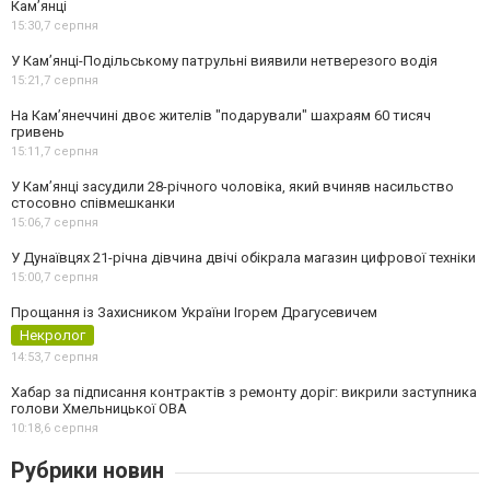
Кам’янці
15:30,
7 серпня
У Кам’янці-Подільському патрульні виявили нетверезого водія
15:21,
7 серпня
На Камʼянеччині двоє жителів "подарували" шахраям 60 тисяч
гривень
15:11,
7 серпня
У Камʼянці засудили 28-річного чоловіка, який вчиняв насильство
стосовно співмешканки
15:06,
7 серпня
У Дунаївцях 21-річна дівчина двічі обікрала магазин цифрової техніки
15:00,
7 серпня
Прощання із Захисником України Ігорем Драгусевичем
Некролог
14:53,
7 серпня
Хабар за підписання контрактів з ремонту доріг: викрили заступника
голови Хмельницької ОВА
10:18,
6 серпня
Рубрики новин