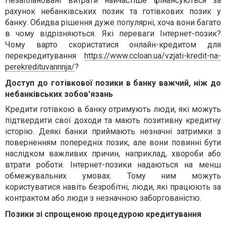
Незаплановані витрати найчастіше фінансуються за
рахунок небанківських позик та готівкових позик у
банку. Обидва рішення дуже популярні, хоча вони багато
в чому відрізняються. Які переваги Інтернет-позик?
Чому варто скористатися онлайн-кредитом для
перекредитування
https://www.ccloan.ua/vzjati-kredit-na-
perekredituvannnja/
?
Доступ до готівкової позики в банку важчий, ніж до
небанківських зобов'язань
Кредити готівкою в банку отримують люди, які можуть
підтвердити свої доходи та мають позитивну кредитну
історію. Деякі банки приймають незначні затримки з
поверненням попередніх позик, але вони повинні бути
наслідком важливих причин, наприклад, хвороби або
втрати роботи. Інтернет-позики надаються на менш
обмежувальних умовах. Тому ним можуть
користуватися навіть безробітні, люди, які працюють за
контрактом або люди з незначною заборгованістю.
Позики зі спрощеною процедурою кредитування