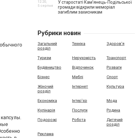
12:20,
У старостаті Кам’янець-Подільської
5 серпня
громади відкрили меморіал
загиблим захисникам
Рубрики новин
Загальний
Техніка
Здоров'я
 обычного
розділ
Туризм
Нерухомість
Транспорт
Будівництво
Відпочинок
Розваги
Бізнес
Меблі
Спорт
Жіночий
Інтернет
Культура
розділ
Економіка
Інтер'єр
Мода
Кулінарія
Послуги
Родина
 капсулы.
Подорожі
Робота
Дитячий
ьные
розділ
Особенно
Реклама
кость в