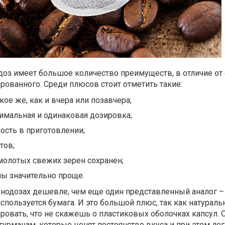
доз имеет большое количество преимуществ, в отличие от
рованного. Среди плюсов стоит отметить такие:
кое же, как и вчера или позавчера;
имальная и одинаковая дозировка;
кость в приготовлении;
тов;
молотых свежих зерен сохранен;
ы значительно проще.
онодозах дешевле, чем еще один представленный аналог –
спользуется бумага. И это большой плюс, так как натурал
ровать, что не скажешь о пластиковых оболочках капсул. 
урманам, которые ценят постоянство вкуса и при этом лег