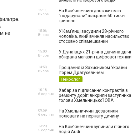
виявили нетверезого водія
15:11,
На Камʼянеччині двоє жителів
Вчора
"подарували" шахраям 60 тисяч
ильтре.
гривень
в
15:06,
У Камʼянці засудили 28-річного
ом не
Вчора
чоловіка, який вчиняв насильство
стосовно співмешканки
15:00,
У Дунаївцях 21-річна дівчина двічі
Вчора
обікрала магазин цифрової техніки
14:53,
Прощання із Захисником України
Вчора
Ігорем Драгусевичем
Некролог
10:18,
Хабар за підписання контрактів з
6 серпня
ремонту доріг: викрили заступника
голови Хмельницької ОВА
09:59,
На Хмельниччині дозволили
6 серпня
полювати на пернату дичину
13:20,
На Камʼянеччині зупинили п'яного
5 серпня
водія Audi