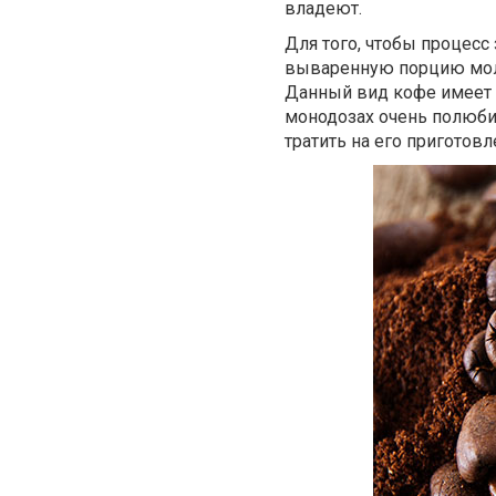
владеют.
Для того, чтобы процес
вываренную порцию мол
Данный вид кофе имеет 
монодозах очень полюбил
тратить на его приготов