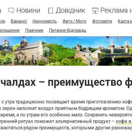
а
Новини
Довідник
Реклама н
лля
Вакансії
Нерухомість
Авто / Мото
Фотозвіти
Карта 
олошення
Помічник
Питання-Відповідь
 чалдах – преимущество 
 с утра традиционно посвящает время приготовлению коф
 зерен наполнит воздух приятным бодрящим ароматом. Од
время, а по утрам его особенно мало. Сохранить невероят
утренний ритуал поможет альтернативный продукт –
кофе в
хвастаться рядом преимуществ, которыми другие разновид