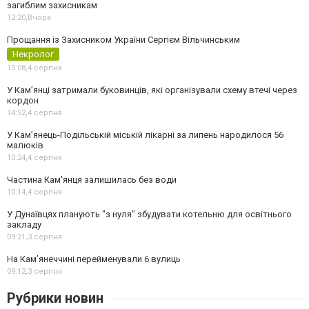
загиблим захисникам
12:20,
Вчора
Прощання із Захисником України Сергієм Вільчинським
Некролог
15:08,
4 серпня
У Кам’янці затримали буковинців, які організували схему втечі через
кордон
14:52,
4 серпня
У Кам’янець-Подільській міській лікарні за липень народилося 56
малюків
10:24,
4 серпня
Частина Кам'янця залишилась без води
10:14,
4 серпня
У Дунаївцях планують "з нуля" збудувати котельню для освітнього
закладу
09:21,
3 серпня
На Камʼянеччині перейменували 6 вулиць
09:12,
3 серпня
Рубрики новин