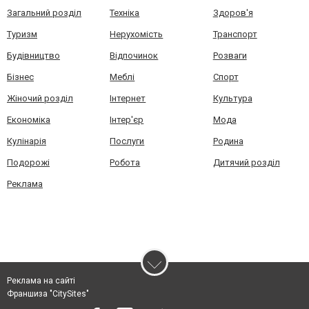
Загальний розділ
Техніка
Здоров'я
Туризм
Нерухомість
Транспорт
Будівництво
Відпочинок
Розваги
Бізнес
Меблі
Спорт
Жіночий розділ
Інтернет
Культура
Економіка
Інтер'єр
Мода
Кулінарія
Послуги
Родина
Подорожі
Робота
Дитячий розділ
Реклама
Реклама на сайті
Франшиза "CitySites"