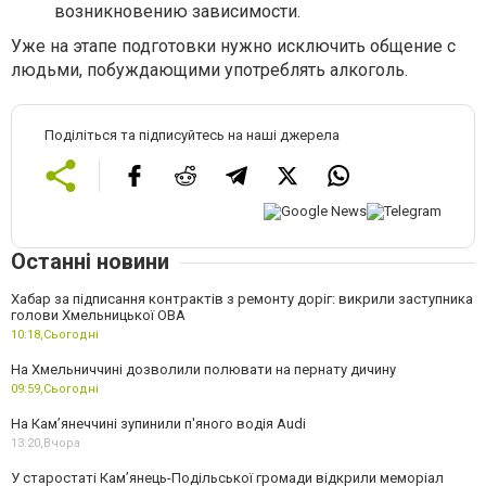
возникновению зависимости.
Уже на этапе подготовки нужно исключить общение с
людьми, побуждающими употреблять алкоголь.
Поділіться та підписуйтесь на наші джерела
Останні новини
Хабар за підписання контрактів з ремонту доріг: викрили заступника
голови Хмельницької ОВА
10:18,
Сьогодні
На Хмельниччині дозволили полювати на пернату дичину
09:59,
Сьогодні
На Камʼянеччині зупинили п'яного водія Audi
13:20,
Вчора
У старостаті Кам’янець-Подільської громади відкрили меморіал