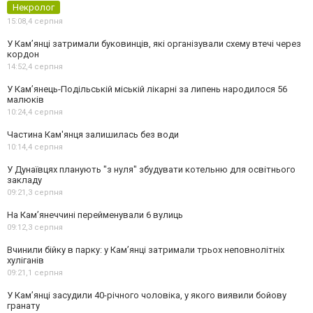
Некролог
15:08,
4 серпня
У Кам’янці затримали буковинців, які організували схему втечі через
кордон
14:52,
4 серпня
У Кам’янець-Подільській міській лікарні за липень народилося 56
малюків
10:24,
4 серпня
Частина Кам'янця залишилась без води
10:14,
4 серпня
У Дунаївцях планують "з нуля" збудувати котельню для освітнього
закладу
09:21,
3 серпня
На Камʼянеччині перейменували 6 вулиць
09:12,
3 серпня
Вчинили бійку в парку: у Кам’янці затримали трьох неповнолітніх
хуліганів
09:21,
1 серпня
У Камʼянці засудили 40-річного чоловіка, у якого виявили бойову
гранату