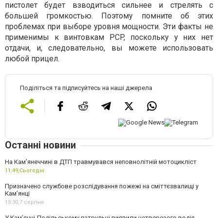
пистолет будет взводиться сильнее и стрелять с
большей громкостью. Поэтому помните об этих
проблемах при выборе уровня мощности. Эти факты не
применимы к винтовкам PCP, поскольку у них нет
отдачи, и, следовательно, вы можете использовать
любой прицел.
Поділіться та підписуйтесь на наші джерела
Останні новини
На Кам’янеччині в ДТП травмувався неповнолітній мотоцикліст
11:49,
Сьогодні
Призначено службове розслідування пожежі на сміттєзвалищі у
Кам’янці
15:30,
7 серпня
У Кам’янці-Подільському патрульні виявили нетверезого водія