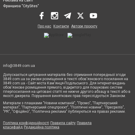
Реклама на сайті
Франшиза "CitySites"
Про нас
Контакти
Автори проєкту
info@3849.com.ua
Допускається цитування матеріалів без отримання попередньої згоди
3849.com.ua за умови розміщення в тексті обов'язкового посилання на
3849.com.ua - Сайт міста Кам'янця-Подільського. Для інтернет-видань
обов'язкове розміщення прямого, відкритого для пошукових систем
гіперпосилання на цитовані статті не нижче другого абзацу в тексті або в
якості джерела. Порушення виняткових прав переслідується Законом.
Матеріали з плашками "Новини компаній", "Промо", "Партнерський
матеріал", "Партнерський спецпроєкт", "Політичні новини", "Пресреліз",
"PR", "Офіційно", "Політична реклама" публікуються на правах реклами.
Політика конфіденційності
Правила сайту
Правила
класифайд
Редакційна політика