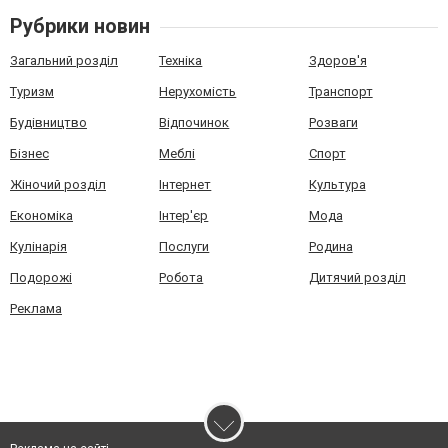
Рубрики новин
Загальний розділ
Техніка
Здоров'я
Туризм
Нерухомість
Транспорт
Будівництво
Відпочинок
Розваги
Бізнес
Меблі
Спорт
Жіночий розділ
Інтернет
Культура
Економіка
Інтер'єр
Мода
Кулінарія
Послуги
Родина
Подорожі
Робота
Дитячий розділ
Реклама