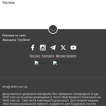
Реклама
Реклама на сайті
Франшиза "CitySites"
Про нас
Контакти
Автори проєкту
info@3849.com.ua
Допускається цитування матеріалів без отримання попередньої згоди
3849.com.ua за умови розміщення в тексті обов'язкового посилання на
3849.com.ua - Сайт міста Кам'янця-Подільського. Для інтернет-видань
обов'язкове розміщення прямого, відкритого для пошукових систем