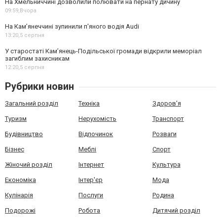
На Хмельниччині дозволили полювати на пернату дичину
09:59,
Вчора
На Камʼянеччині зупинили п'яного водія Audi
13:20,
5 серпня
У старостаті Кам’янець-Подільської громади відкрили меморіал
загиблим захисникам
12:20,
5 серпня
Рубрики новин
Загальний розділ
Техніка
Здоров'я
Туризм
Нерухомість
Транспорт
Будівництво
Відпочинок
Розваги
Бізнес
Меблі
Спорт
Жіночий розділ
Інтернет
Культура
Економіка
Інтер'єр
Мода
Кулінарія
Послуги
Родина
Подорожі
Робота
Дитячий розділ