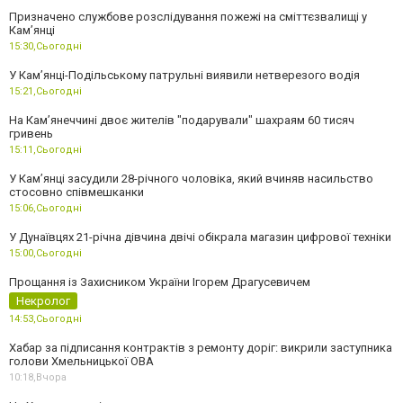
Призначено службове розслідування пожежі на сміттєзвалищі у
Кам’янці
15:30,
Сьогодні
У Кам’янці-Подільському патрульні виявили нетверезого водія
15:21,
Сьогодні
На Камʼянеччині двоє жителів "подарували" шахраям 60 тисяч
гривень
15:11,
Сьогодні
У Камʼянці засудили 28-річного чоловіка, який вчиняв насильство
стосовно співмешканки
15:06,
Сьогодні
У Дунаївцях 21-річна дівчина двічі обікрала магазин цифрової техніки
15:00,
Сьогодні
Прощання із Захисником України Ігорем Драгусевичем
Некролог
14:53,
Сьогодні
Хабар за підписання контрактів з ремонту доріг: викрили заступника
голови Хмельницької ОВА
10:18,
Вчора