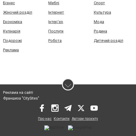
Бізнес
Меблі
Спорт
Жіночий розділ
Інтернет
Культура
Економіка
Інтер'єр
Мода
Кулінарія
Послуги
Родина
Подорожі
Робота
Дитячий розділ
Реклама
Реклама на сайті
Франшиза "CitySites"
Про нас
Контакти
Автори проєкту