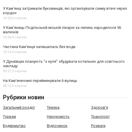
У Кам’янці затримали буковинців, які організували схему втечі через
кордон
14:52,
4 серпня
У Кам’янець-Подільській міській лікарні за липень народилося 56
малюків
10:24,
4 серпня
Частина Кам'янця залишилась без води
10:14,
4 серпня
У Дунаївцях планують "з нуля" збудувати котельню для освітнього
закладу
09:21,
3 серпня
На Камʼянеччині перейменували 6 вулиць
09:12,
3 серпня
Рубрики новин
Загальний розділ
Техніка
Здоров'я
Туризм
Нерухомість
Транспорт
Будівництво
Відпочинок
Розваги