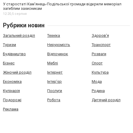
У старостаті Кам’янець-Подільської громади відкрили меморіал
загиблим захисникам
12:20,
5 серпня
Рубрики новин
Загальний розділ
Техніка
Здоров'я
Туризм
Нерухомість
Транспорт
Будівництво
Відпочинок
Розваги
Бізнес
Меблі
Спорт
Жіночий розділ
Інтернет
Культура
Економіка
Інтер'єр
Мода
Кулінарія
Послуги
Родина
Подорожі
Робота
Дитячий розділ
Реклама