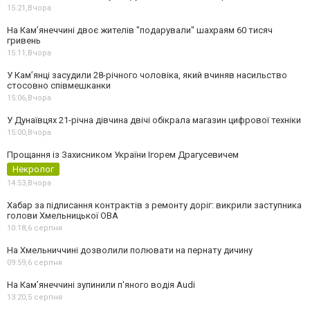
15:21,
Вчора
На Камʼянеччині двоє жителів "подарували" шахраям 60 тисяч
гривень
15:11,
Вчора
У Камʼянці засудили 28-річного чоловіка, який вчиняв насильство
стосовно співмешканки
15:06,
Вчора
У Дунаївцях 21-річна дівчина двічі обікрала магазин цифрової техніки
15:00,
Вчора
Прощання із Захисником України Ігорем Драгусевичем
Некролог
14:53,
Вчора
Хабар за підписання контрактів з ремонту доріг: викрили заступника
голови Хмельницької ОВА
10:18,
6 серпня
На Хмельниччині дозволили полювати на пернату дичину
09:59,
6 серпня
На Камʼянеччині зупинили п'яного водія Audi
13:20,
5 серпня