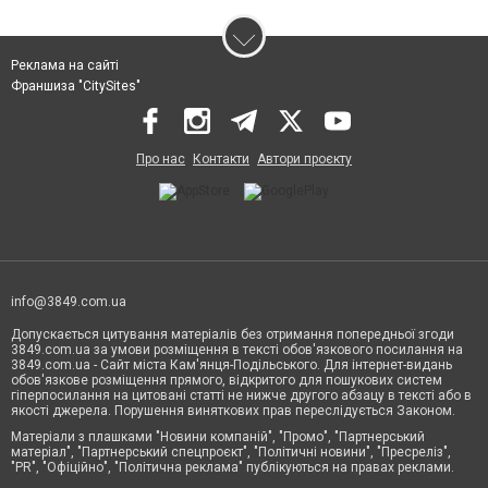
Реклама на сайті
Франшиза "CitySites"
Про нас
Контакти
Автори проєкту
info@3849.com.ua
Допускається цитування матеріалів без отримання попередньої згоди
3849.com.ua за умови розміщення в тексті обов'язкового посилання на
3849.com.ua - Сайт міста Кам'янця-Подільського. Для інтернет-видань
обов'язкове розміщення прямого, відкритого для пошукових систем
гіперпосилання на цитовані статті не нижче другого абзацу в тексті або в
якості джерела. Порушення виняткових прав переслідується Законом.
Матеріали з плашками "Новини компаній", "Промо", "Партнерський
матеріал", "Партнерський спецпроєкт", "Політичні новини", "Пресреліз",
"PR", "Офіційно", "Політична реклама" публікуються на правах реклами.