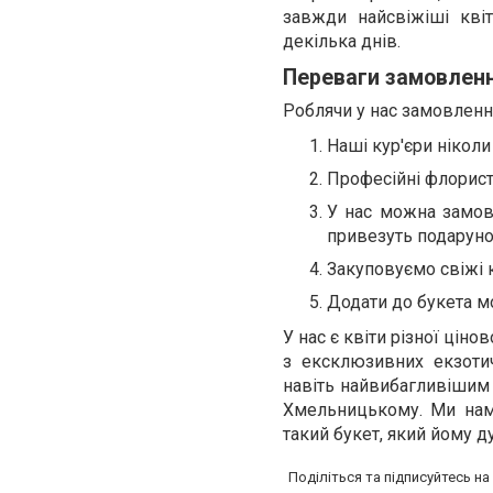
завжди найсвіжіші кві
декілька днів.
Переваги замовлення
Роблячи у нас замовленн
Наші кур'єри ніколи
Професійні флорис
У нас можна замов
привезуть подаруно
Закуповуємо свіжі 
Додати до букета мо
У нас є квіти різної цін
з ексклюзивних екзотич
навіть найвибагливішим
Хмельницькому. Ми нам
такий букет, який йому д
Поділіться та підписуйтесь н