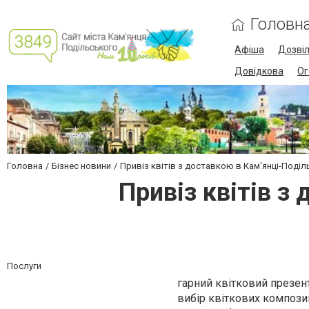
Головн
Афіша
Дозві
Довідкова
Ог
Головна
Бізнес новини
Привіз квітів з доставкою в Кам'янці-Поділ
Привіз квітів з
Послуги
гарний квітковий презент
вибір квіткових компози