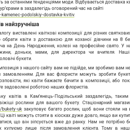
 за останніми тенденціями моди. Відбувається доставка кв
р'єрами в заздалегідь оговорений час на сайті
0-kamenec-podolskiy-dostavka-kvitiv
.
ів найзручніша
алогу виставлені квіткові композиції для різних святкови
обрати квіти з доставкою для коханої дівчини на 8 бе
ча на День Народження, колезі на професійне свято. У н
жини, доньки, мами, для директора чи вчителя. Наш
оловічі букети.
позиція з нашого сайту вам не підійде, ми зробимо вам 
м замовленням. Для вас флористи можуть зробити букет
озповісти, які квіти бажаєте бачити в композиції, або по
ете задоволені роботою наших флористів.
ку квітів в Кам'янець-Подільський заздалегідь, таки
іжіші рослини для вашого букету. Стаціонарний магазин
k/bukety-uk
закуповує багато рослин, щоб вони стояли на в
і квіті можуть стояти в кіосках дуже довго, якщо ви купи
татися, що він зіпсується вже до ранку. Нам не потрібно 
їх купуємо лише після замовлення клієнта. Тому в наш