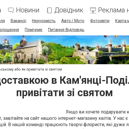
а
Новини
Довідник
Реклама н
лля
Вакансії
Нерухомість
Авто / Мото
Фотозвіти
Карта 
олошення
Помічник
Питання-Відповідь
ьському або як привітати зі святом
 доставкою в Кам'янці-Под
привітати зі святом
Якщо ви хочете подарувати 
, завітайте на сайт нашого інтернет-магазину квітів. У нас 
цій. В нашій команді працюють творчі флористи, які дуже 