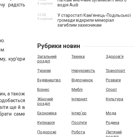
На Камʼянеччині зупинили п'яного
5 серпня
чу радість
водія Audi
12:20,
У старостаті Кам’янець-Подільської
5 серпня
громади відкрили меморіал
загиблим захисникам
но.
Рубрики новин
м.
Загальний
Техніка
Здоров'я
у, кур'єри
розділ
Туризм
Нерухомість
Транспорт
Будівництво
Відпочинок
Розваги
Бізнес
Меблі
Спорт
ин, а також
Жіночий
Інтернет
Культура
одобається
розділ
іти ще й в
Економіка
Інтер'єр
Мода
брати саме
Кулінарія
Послуги
Родина
Подорожі
Робота
Дитячий
розділ