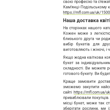
свою професію та стежать
Кам'янці-Подільському ку
https://mfl.com.ua/uk/150
Наша доставка квіт
На сторінках нашого кат
Кожен може з легкістю 
близького друга чи роди
вибір букетів для дру
виготовляють і жіночі, і ч
Якщо жодна квіткова ком
букет за індивідуальни
складності. Ви можете р
готового букету. Ви буд
Краще замовити достав
зможемо закупити найсв
сайті
https://mfl.com.ua/u
приваблювали покупців. Ц
місці букет, може так с
зберігати рослини, ми 