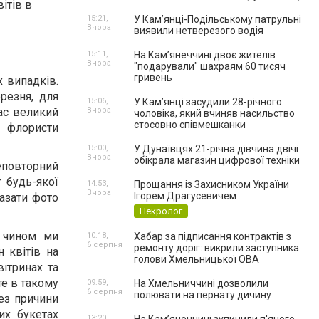
ітів в
15:21,
У Кам’янці-Подільському патрульні
Вчора
виявили нетверезого водія
15:11,
На Камʼянеччині двоє жителів
Вчора
"подарували" шахраям 60 тисяч
гривень
х випадків.
резня, для
15:06,
У Камʼянці засудили 28-річного
ас великий
Вчора
чоловіка, який вчиняв насильство
стосовно співмешканки
і флористи
15:00,
У Дунаївцях 21-річна дівчина двічі
Вчора
обікрала магазин цифрової техніки
неповторний
 будь-якої
14:53,
Прощання із Захисником України
Вчора
Ігорем Драгусевичем
казати фото
Некролог
м чином ми
10:18,
Хабар за підписання контрактів з
6 серпня
ремонту доріг: викрили заступника
 квітів на
голови Хмельницької ОВА
ітринах та
те в такому
09:59,
На Хмельниччині дозволили
6 серпня
полювати на пернату дичину
без причини
их букетах
13:20,