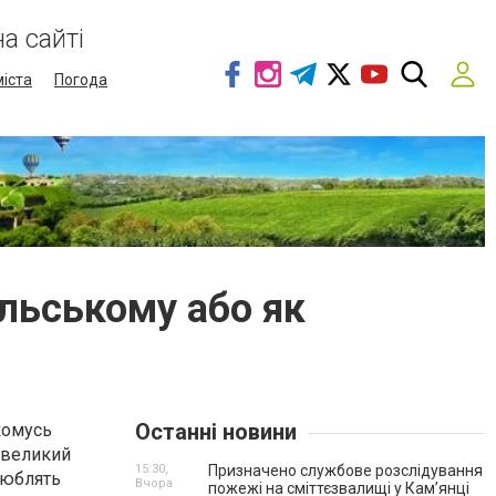
а сайті
міста
Погода
ільському або як
Останні новини
комусь
є великий
15:30,
Призначено службове розслідування
люблять
Вчора
пожежі на сміттєзвалищі у Кам’янці