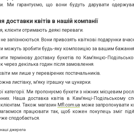
ти. Ми гарантуємо, що вони будуть дарувати одержува
 доставки квітів в нашій компанії
я, клієнти отримають деякі переваги.
 не запізнюються. Вони привозять квіткові подарунки вчас
ти можуть зробити будь-яку композицію за вашим бажання
ити термінову доставку букетів по Кам'янцю-Подільськом
к через декілька годин після замовлення.
квіти ми лише у перевірених постачальників.
жна листівку, м'яку іграшку чи цукерки.
ової категорії. Ми пропонуємо букети з ніжних місцевим росл
них. Наша доставка квітів в Кам'янці-Подільському сп
 клієнтам. Також магазин
Mfl.com.ua
може запропонувати кв
агаємося працювати так, щоб кожен покупець зміг піді
уже сподобається.
а наші джерела