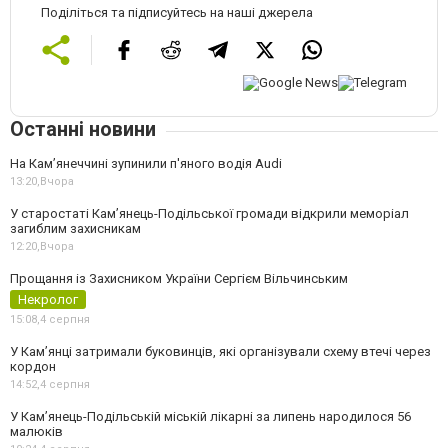
Поділіться та підписуйтесь на наші джерела
Останні новини
На Камʼянеччині зупинили п'яного водія Audi
13:20,
Вчора
У старостаті Кам’янець-Подільської громади відкрили меморіал
загиблим захисникам
12:20,
Вчора
Прощання із Захисником України Сергієм Вільчинським
Некролог
15:08,
4 серпня
У Кам’янці затримали буковинців, які організували схему втечі через
кордон
14:52,
4 серпня
У Кам’янець-Подільській міській лікарні за липень народилося 56
малюків