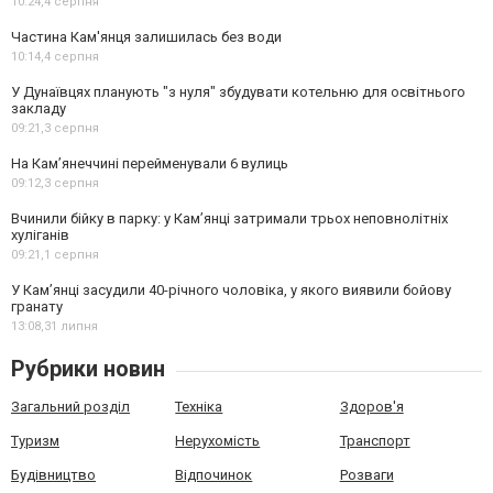
10:24,
4 серпня
Частина Кам'янця залишилась без води
10:14,
4 серпня
У Дунаївцях планують "з нуля" збудувати котельню для освітнього
закладу
09:21,
3 серпня
На Камʼянеччині перейменували 6 вулиць
09:12,
3 серпня
Вчинили бійку в парку: у Кам’янці затримали трьох неповнолітніх
хуліганів
09:21,
1 серпня
У Камʼянці засудили 40-річного чоловіка, у якого виявили бойову
гранату
13:08,
31 липня
Рубрики новин
Загальний розділ
Техніка
Здоров'я
Туризм
Нерухомість
Транспорт
Будівництво
Відпочинок
Розваги