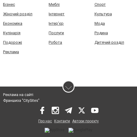
Бізнес
Меблі
Спорт
Жіночий розділ
Інтернет
Культура
Економіка
Інтер'єр
Мода
Кулінарія
Послуги
Родина
Подорожі
Робота
Дитячий розділ
Реклама
Реклама на сайті
Франшиза "CitySites"
Про нас
Контакти
Автори проєкту