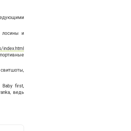
ледующими
, лосины и
s/index.html
спортивные
 свитшоты,
aby first,
yanka, ведь