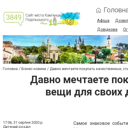
Головн
Афіша
Дозві
Довідкова
Ог
Головна
Бізнес новини
Давно мечтаете покупать качественные, ст
Давно мечтаете по
вещи для своих 
17:06,
31 серпня 2020 р.
Самое знаковое событи
Дитячий розділ