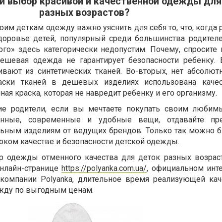
ий выбор красивой и качественной одежды для
разных возрастов?
им деткам одежду важно уяснить для себя то, что, когда 
здоровье детей, популярный среди большинства родител
го» здесь категорически недопустим. Почему, спросите 
дешевая одежда не гарантирует безопасности ребенку. 
ивают из синтетических тканей. Во-вторых, нет абсолют
раски тканей в дешевых изделиях использована качес
ная краска, которая не навредит ребенку и его организму.
ие родители, если вы мечтаете покупать своим люби
енные, современные и удобные вещи, отдавайте пре
ьным изделиям от ведущих брендов. Только так можно б
ком качестве и безопасности детской одежды.
р одежды отменного качества для деток разных возрас
онлайн-странице
https://polyanka.com.ua/
, официальном инте
 компании Polyanka, длительное время реализующей ка
жду по выгодным ценам.