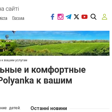
а сайті
міста
Погода
a к вашим услугам
льные и комфортные
Polyanka к вашим
Останні новини
ние детей.