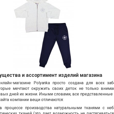
ущества и ассортимент изделий магазина
лайн-магазине Polyanka просто создана для всех за
торые мечтают окружить своих деток не только внима
рвых дней их жизни. Иными словами, все представленные 
сайта компании вещи отличаются:
в процессе производства натуральными тканями с не
тических тканей (это дает возможность не растягиваться