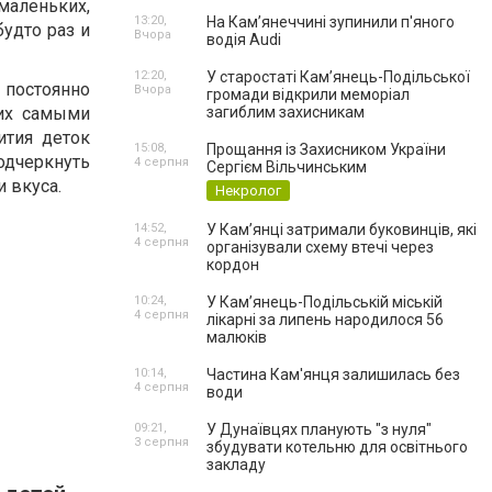
 маленьких,
13:20,
На Камʼянеччині зупинили п'яного
удто раз и
Вчора
водія Audi
12:20,
У старостаті Кам’янець-Подільської
я постоянно
Вчора
громади відкрили меморіал
 их самыми
загиблим захисникам
ития деток
15:08,
Прощання із Захисником України
одчеркнуть
4 серпня
Сергієм Вільчинським
и вкуса.
Некролог
14:52,
У Кам’янці затримали буковинців, які
4 серпня
організували схему втечі через
кордон
10:24,
У Кам’янець-Подільській міській
4 серпня
лікарні за липень народилося 56
малюків
10:14,
Частина Кам'янця залишилась без
4 серпня
води
09:21,
У Дунаївцях планують "з нуля"
3 серпня
збудувати котельню для освітнього
закладу