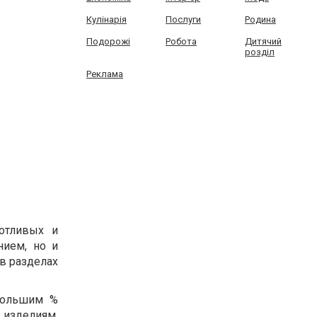
Кулінарія
Послуги
Родина
Подорожі
Робота
Дитячий
розділ
Реклама
ботливых и
нием, но и
в разделах
большим %
 изделиям,