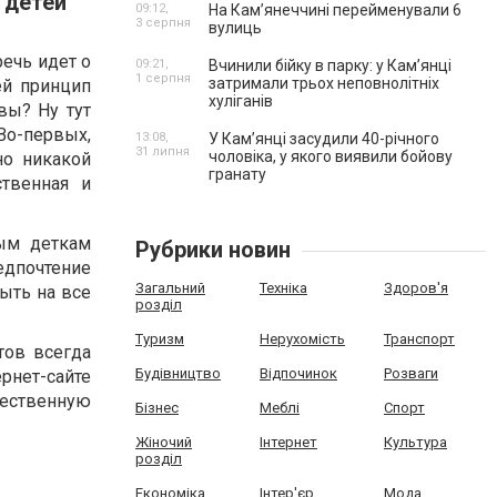
 детей
09:12,
На Камʼянеччині перейменували 6
3 серпня
вулиць
речь идет о
09:21,
Вчинили бійку в парку: у Кам’янці
1 серпня
затримали трьох неповнолітніх
ей принцип
хуліганів
вы? Ну тут
Во-первых,
13:08,
У Камʼянці засудили 40-річного
31 липня
чоловіка, у якого виявили бойову
но никакой
гранату
твенная и
мым деткам
Рубрики новин
дпочтение
Загальний
Техніка
Здоров'я
ыть на все
розділ
Туризм
Нерухомість
Транспорт
тов всегда
Будівництво
Відпочинок
Розваги
рнет-сайте
чественную
Бізнес
Меблі
Спорт
Жіночий
Інтернет
Культура
розділ
Економіка
Інтер'єр
Мода