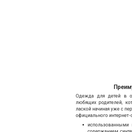
Преим
Одежда для детей в он
любящих родителей, ко
лаской начиная уже с пе
официального интернет-
использованными 
содержанием синте