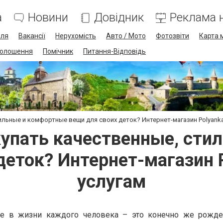
а
Новини
Довідник
Реклама н
лля
Вакансії
Нерухомість
Авто / Мото
Фотозвіти
Карта 
олошення
Помічник
Питання-Відповідь
ильные и комфортные вещи для своих деток? Интернет-магазин Polyank
купать качественные, сти
деток? Интернет-магазин 
услугам
е в жизни каждого человека – это конечно же рожде