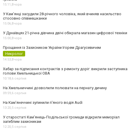
15:11,
Вчора
У Камʼянці засудили 28-річного чоловіка, який вчиняв насильство
стосовно співмешканки
15:06,
Вчора
У Дунаївцях 21-річна дівчина двічі обікрала магазин цифрової техніки
15:00,
Вчора
Прощання із Захисником України Ігорем Драгусевичем
Некролог
14:53,
Вчора
Хабар за підписання контрактів з ремонту доріг: викрили заступника
голови Хмельницької ОВА
10:18,
6 серпня
На Хмельниччині дозволили полювати на пернату дичину
09:59,
6 серпня
На Камʼянеччині зупинили п'яного водія Audi
13:20,
5 серпня
У старостаті Кам’янець-Подільської громади відкрили меморіал
загиблим захисникам
12:20,
5 серпня