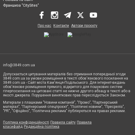
Франшиза "CitySites"
Про нас
Контакти
Автори проєкту
info@3849.com.ua
Допускається цитування матеріалів без отримання попередньої згоди
3849.com.ua за умови розміщення в тексті обов'язкового посилання на
3849.com.ua - Сайт міста Кам'янця-Подільського. Для інтернет-видань
обов'язкове розміщення прямого, відкритого для пошукових систем
гіперпосилання на цитовані статті не нижче другого абзацу в тексті або в
якості джерела. Порушення виняткових прав переслідується Законом.
Матеріали з плашками "Новини компаній", "Промо", "Партнерський
матеріал", "Партнерський спецпроєкт", "Політичні новини", "Пресреліз",
"PR", "Офіційно", "Політична реклама" публікуються на правах реклами.
Політика конфіденційності
Правила сайту
Правила
класифайд
Редакційна політика