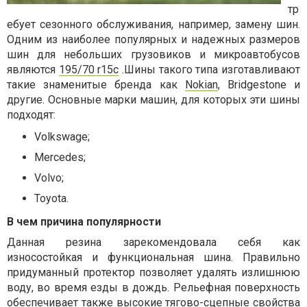
тр
ебует сезонного обслуживания, например, замену шин.
Одним из наиболее популярных и надежных размеров
шин для небольших грузовиков и микроавтобусов
являются
195/70 r15c
.Шины такого типа изготавливают
такие знаменитые бренда как
Nokian
, Bridgestone и
другие. Основные марки машин, для которых эти шины
подходят:
Volkswage;
Mercedes;
Volvo;
Toyota.
В чем причина популярности
Данная резина зарекомендовала себя как
износостойкая и функциональная шина. Правильно
придуманный протектор позволяет удалять излишнюю
воду, во время езды в дождь. Рельефная поверхность
обеспечивает также высокие тягово-сцепные свойства