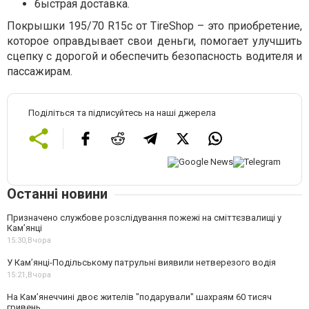
быстрая доставка.
Покрышки 195/70 R15c от TireShop – это приобретение,
которое оправдывает свои деньги, помогает улучшить
сцепку с дорогой и обеспечить безопасность водителя и
пассажирам.
Поділіться та підписуйтесь на наші джерела
Останні новини
Призначено службове розслідування пожежі на сміттєзвалищі у
Кам’янці
15:30,
Вчора
У Кам’янці-Подільському патрульні виявили нетверезого водія
15:21,
Вчора
На Камʼянеччині двоє жителів "подарували" шахраям 60 тисяч
гривень