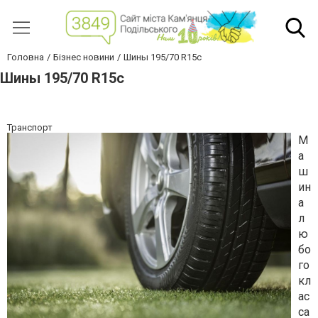
Головна
Бізнес новини
Шины 195/70 R15c
Шины 195/70 R15c
Транспорт
М
а
ш
ин
а
л
ю
бо
го
кл
ас
са