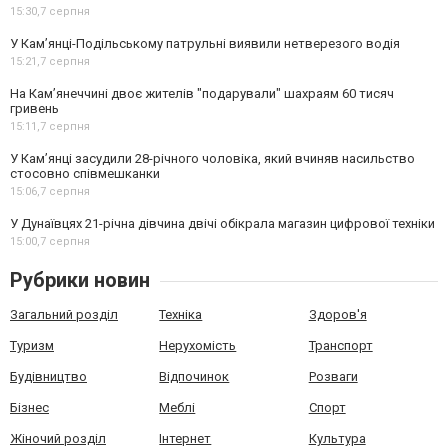
15:30,
7 серпня
У Кам’янці-Подільському патрульні виявили нетверезого водія
15:21,
7 серпня
На Камʼянеччині двоє жителів "подарували" шахраям 60 тисяч
гривень
15:11,
7 серпня
У Камʼянці засудили 28-річного чоловіка, який вчиняв насильство
стосовно співмешканки
15:06,
7 серпня
У Дунаївцях 21-річна дівчина двічі обікрала магазин цифрової техніки
15:00,
7 серпня
Рубрики новин
Загальний розділ
Техніка
Здоров'я
Туризм
Нерухомість
Транспорт
Будівництво
Відпочинок
Розваги
Бізнес
Меблі
Спорт
Жіночий розділ
Інтернет
Культура