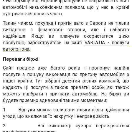
•
На відміну від України французи не заправляють свої
автомобілі низькоякісним паливом, що у нас в країні
зустрічається досить часто.
Таким чином, покупка і пригін авто з Європи не тільки
вигідніше з фінансової сторони, але і набагато
надійніше. Якщо ви плануєте скористатися цією
послугою, зареєструйтесь на сайті
VARTA.UA - послуги
автопрігона
.
П
ереваги біржі
Сайт працює вже багато років і пропонує надійні
послуги з пошуку виконавця по пригону автомобіля з
іншої країни. Тут зібрані десятки різних компаній, що
надають ці послуги, а також приватні особи, які також
можуть підібрати і пригнати автомобіль. На біржі ви
будете приємно здивовані такими моментами:
1.
Відгуки можна залишати тільки після здійснення
угоди, що виключає їх накрутку і неправдивість.
2.
Всі виконавці суворо перевіряються