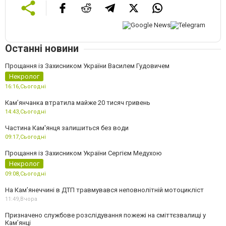
Останні новини
Прощання із Захисником України Василем Гудовичем
Некролог
16:16,
Сьогодні
Камʼянчанка втратила майже 20 тисяч гривень
14:43,
Сьогодні
Частина Кам'янця залишиться без води
09:17,
Сьогодні
Прощання із Захисником України Сергієм Медухою
Некролог
09:08,
Сьогодні
На Кам’янеччині в ДТП травмувався неповнолітній мотоцикліст
11:49,
Вчора
Призначено службове розслідування пожежі на сміттєзвалищі у
Кам’янці