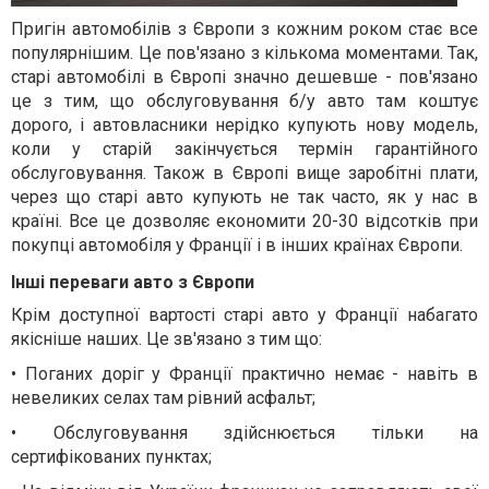
Пригін автомобілів з Європи з кожним роком стає все
популярнішим. Це пов'язано з кількома моментами. Так,
старі автомобілі в Європі значно дешевше - пов'язано
це з тим, що обслуговування б/у авто там коштує
дорого, і автовласники нерідко купують нову модель,
коли у старій закінчується термін гарантійного
обслуговування. Також в Європі вище заробітні плати,
через що старі авто купують не так часто, як у нас в
країні. Все це дозволяє економити 20-30 відсотків при
покупці автомобіля у Франції і в інших країнах Європи.
Інші переваги авто з Європи
Крім доступно
ї
вартості старі авто у Франції набагато
якісніше наших. Це зв'язано з тим що:
•
Поганих доріг у Франції практично немає - навіть в
невеликих селах там рівний асфальт;
•
Обслуговування здійснюється тільки на
сертифікованих пунктах;