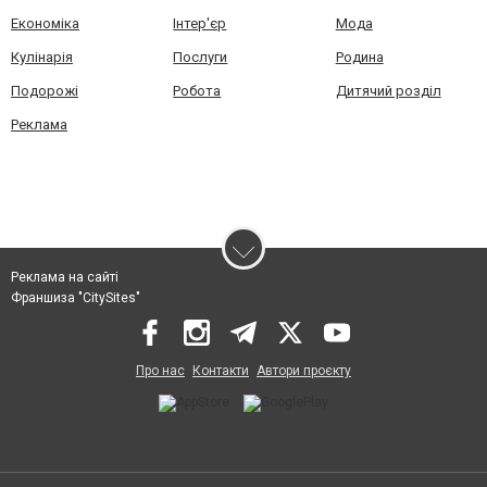
Економіка
Інтер'єр
Мода
Кулінарія
Послуги
Родина
Подорожі
Робота
Дитячий розділ
Реклама
Реклама на сайті
Франшиза "CitySites"
Про нас
Контакти
Автори проєкту