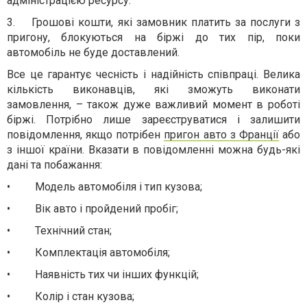
адміністрацією ресурсу.
3.
Грошові кошти, які замовник платить за послуги з
пригону
, блокуються на біржі до тих пір, поки
автомобіль не буде доставлений.
Все це гарантує чесність і надійність співпраці. Велика
кількість виконавців, які зможуть виконати
замовлення,
–
також дуже важливий момент в роботі
біржі. Потрібно лише зареєструватися і залишити
повідомлення, якщо потрібен
пригон авто з Франц
ії
або
з іншої країни. Вказати в повідомленні можна будь-які
дані та побажання:
•
Модель автомобіля і тип кузова;
•
Вік авто і пройдений пробіг;
•
Технічний стан;
•
Комплектаці
я
автомобіля;
•
Наявність тих чи інших функцій;
•
Колір і стан кузова;