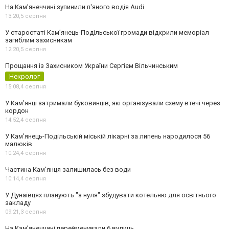
На Камʼянеччині зупинили п'яного водія Audi
13:20,
5 серпня
У старостаті Кам’янець-Подільської громади відкрили меморіал
загиблим захисникам
12:20,
5 серпня
Прощання із Захисником України Сергієм Вільчинським
Некролог
15:08,
4 серпня
У Кам’янці затримали буковинців, які організували схему втечі через
кордон
14:52,
4 серпня
У Кам’янець-Подільській міській лікарні за липень народилося 56
малюків
10:24,
4 серпня
Частина Кам'янця залишилась без води
10:14,
4 серпня
У Дунаївцях планують "з нуля" збудувати котельню для освітнього
закладу
09:21,
3 серпня
На Камʼянеччині перейменували 6 вулиць