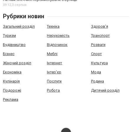
09:12,
3 серпня
Рубрики новин
Загальний розділ
Техніка
Здоров'я
Туризм
Нерухомість
Транспорт
Будівництво
Відпочинок
Розваги
Бізнес
Меблі
Спорт
Жіночий розділ
Інтернет
Культура
Економіка
Інтер'єр
Мода
Кулінарія
Послуги
Родина
Подорожі
Робота
Дитячий розділ
Реклама