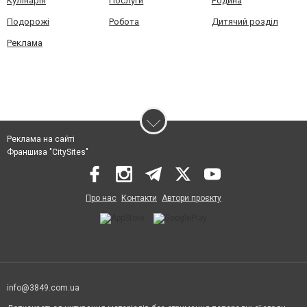
Кулінарія
Послуги
Родина
Подорожі
Робота
Дитячий розділ
Реклама
Реклама на сайті
Франшиза "CitySites"
Про нас
Контакти
Автори проєкту
info@3849.com.ua