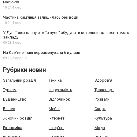
малюків
10:24,
4 серпня
Частина Кам'янця залишилась без води
10:14,
4 серпня
У Дунаївцях планують "з нуля" збудувати котельню для освітнього
закладу
09:21,
3 серпня
На Камʼянеччині перейменували 6 вулиць
09:12,
3 серпня
Рубрики новин
Загальний розділ
Техніка
Здоров'я
Туризм
Нерухомість
Транспорт
Будівництво
Відпочинок
Розваги
Бізнес
Меблі
Спорт
Жіночий розділ
Інтернет
Культура
Економіка
Інтер'єр
Мода