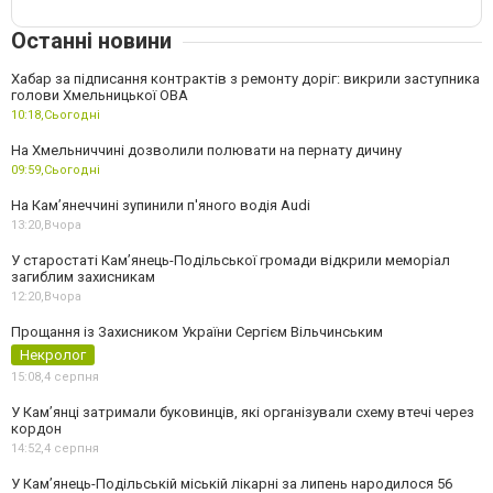
Останні новини
Хабар за підписання контрактів з ремонту доріг: викрили заступника
голови Хмельницької ОВА
10:18,
Сьогодні
На Хмельниччині дозволили полювати на пернату дичину
09:59,
Сьогодні
На Камʼянеччині зупинили п'яного водія Audi
13:20,
Вчора
У старостаті Кам’янець-Подільської громади відкрили меморіал
загиблим захисникам
12:20,
Вчора
Прощання із Захисником України Сергієм Вільчинським
Некролог
15:08,
4 серпня
У Кам’янці затримали буковинців, які організували схему втечі через
кордон
14:52,
4 серпня
У Кам’янець-Подільській міській лікарні за липень народилося 56