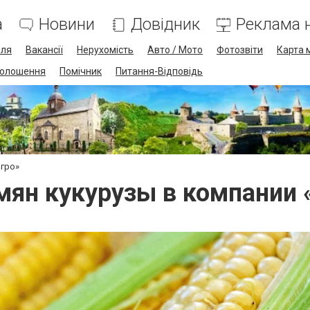
а
Новини
Довідник
Реклама н
лля
Вакансії
Нерухомість
Авто / Мото
Фотозвіти
Карта 
олошення
Помічник
Питання-Відповідь
агро»
мян кукурузы в компании 