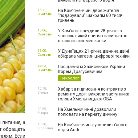
виявили нетверезого водія
15:11,
На Камʼянеччині двоє жителів
Сьогодні
"подарували" шахраям 60 тисяч
гривень
15:06,
У Камʼянці засудили 28-річного
Сьогодні
чоловіка, який вчиняв насильство
стосовно співмешканки
15:00,
У Дунаївцях 21-річна дівчина двічі
Сьогодні
обікрала магазин цифрової техніки
14:53,
Прощання із Захисником України
Сьогодні
Ігорем Драгусевичем
Некролог
10:18,
Хабар за підписання контрактів з
Вчора
ремонту доріг: викрили заступника
голови Хмельницької ОВА
09:59,
На Хмельниччині дозволили
Вчора
полювати на пернату дичину
 питания, а
13:20,
На Камʼянеччині зупинили п'яного
5 серпня
т обращать
водія Audi
елям. Если