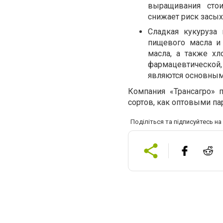
выращивания стои
снижает риск засых
Сладкая кукуруза 
пищевого масла и 
масла, а также хл
фармацевтической,
являются основным
Компания «Трансагро» 
сортов, как оптовыми пар
Поділіться та підписуйтесь н