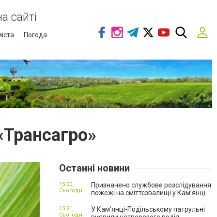
а сайті
міста
Погода
«Трансагро»
Останні новини
15:30,
Призначено службове розслідування
Сьогодні
пожежі на сміттєзвалищі у Кам’янці
15:21,
У Кам’янці-Подільському патрульні
Сьогодні