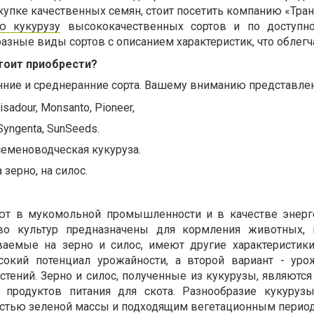
упке качественных семян, стоит посетить компанию «Тран
ю кукурузу
высококачественных сортов и по доступно
азные виды сортов с описанием характеристик, что облегч
стоит приобрести?
нние и среднеранние сорта. Вашему вниманию представлен
aisadour, Monsanto, Pioneer,
 Syngenta, SunSeeds.
семеноводческая кукуруза.
зерно, на силос.
ют в мукомольной промышленности и в качестве энерг
во культур предназначены для кормления животных, 
аемые на зерно и силос, имеют другие характеристик
окий потенциал урожайности, а второй вариант - уро
тений. Зерно и силос, полученные из кукурузы, являются
 продуктов питания для скота. Разнообразие кукуруз
остью зеленой массы и подходящим вегетационным период