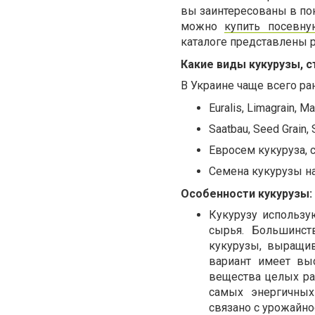
вы заинтересованы в пок
можно
купить посевну
каталоге представлены р
Какие виды кукурузы, 
В Украине чаще всего ра
Euralis, Limagrain, M
Saatbau, Seed Grain,
Евросем кукуруза, 
Семена кукурузы на 
Особенности кукурузы:
Кукурузу использу
сырья. Большинст
кукурузы, выращив
вариант имеет выс
вещества целых рас
самых энергичных
связано с урожайн