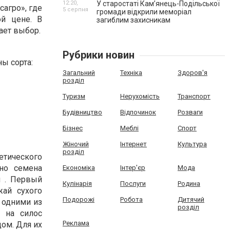
12:20,
У старостаті Кам’янець-Подільської
сагро», где
5 серпня
громади відкрили меморіал
й цене. В
загиблим захисникам
ает выбор.
Рубрики новин
ы сорта:
Загальний
Техніка
Здоров'я
розділ
Туризм
Нерухомість
Транспорт
Будівництво
Відпочинок
Розваги
Бізнес
Меблі
Спорт
Жіночий
Інтернет
Культура
розділ
етического
но семена
Економіка
Інтер'єр
Мода
и . Первый
Кулінарія
Послуги
Родина
жай сухого
Подорожі
Робота
Дитячий
 одними из
розділ
ы на силос
Реклама
ом. Для их