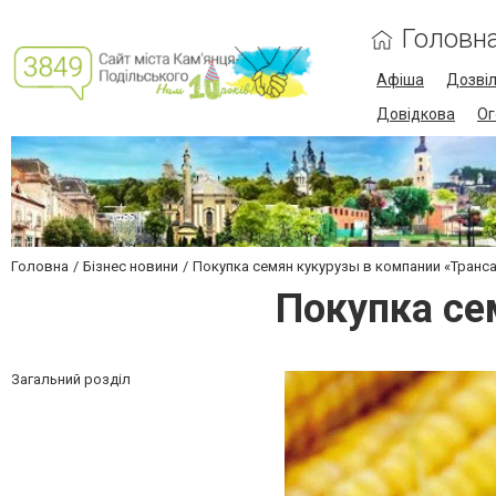
Головн
Афіша
Дозві
Довідкова
Ог
Головна
Бізнес новини
Покупка семян кукурузы в компании «Транс
Покупка се
Загальний розділ