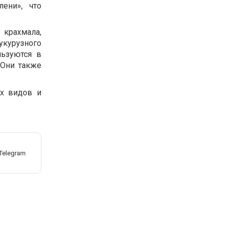
ени», что
 крахмала,
укурузного
льзуются в
 Они также
ых видов и