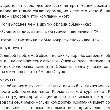
уществляет свою деятельность на протяжении десяти л
ерие не только самих горожан, но и тех, кто часто быва
здом. Плюсов у этой компании много.
Рог выгоднее, чем в других офлайн-обменниках.
еобходимые документы, в том числе – лицензию НБУ.
готовы ответить на любые вопросы своих клиентов.
отсутствуют.
 большой проблемой обмен ветхих купюр. Но, совершая о
е, вы не столкнетесь с отказом. Условия
здесь оптимальн
х взыскательных клиентов. Обменяв валюту лишь од
ться именно в этот обменный пункт.
асность?
ого обменного пункта – самый важный и единственный
ности соблюдаются четко. Кроме того, что курс валют 
й, сотрудники организации делают все возможное для т
твовали себя максимально комфортно. Компания имеет с
пользовавшись которым, вы сможете получить всю не