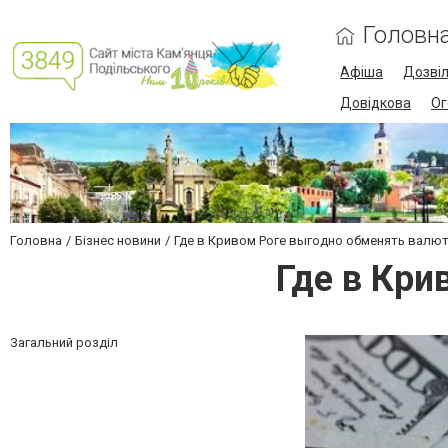
Головн
Афіша
Дозві
Довідкова
Ог
Головна
Бізнес новини
Где в Кривом Роге выгодно обменять валю
Где в Кри
Загальний розділ