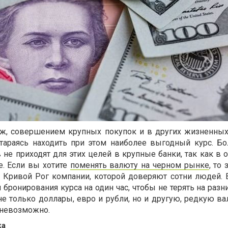
еж, совершением крупных покупок и в других жизненных
тараясь находить при этом наиболее выгодный курс. Б
не приходят для этих целей в крупные банки, так как в 
. Если вы хотите
поменять валюту на черном рынке
, то 
е Кривой Рог компании, которой доверяют сотни людей.
 бронирования курса на один час, чтобы не терять на разн
 только доллары, евро и рубли, но и другую, редкую вал
 невозможно.
ка