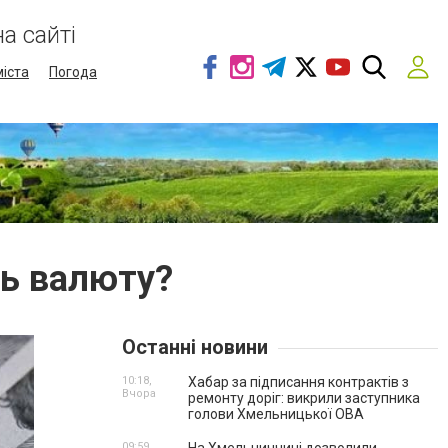
а сайті
міста
Погода
ть валюту?
Останні новини
10:18,
Хабар за підписання контрактів з
Вчора
ремонту доріг: викрили заступника
голови Хмельницької ОВА
09:59,