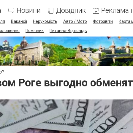
а
Новини
Довідник
Реклама н
лля
Вакансії
Нерухомість
Авто / Мото
Фотозвіти
Карта 
олошення
Помічник
Питання-Відповідь
ту?
вом Роге выгодно обменя