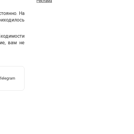
Реклама
тоянно. На
риходилось
бходимости
ие, вам не