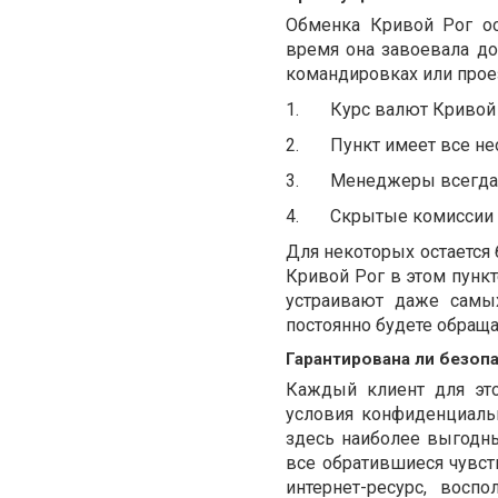
Обменка Кривой Рог ос
время она завоевала дов
командировках или прое
1.
Курс валют Кривой 
2.
Пункт имеет все н
3.
Менеджеры всегда 
4.
Скрытые комиссии 
Для некоторых остается
Кривой Рог в этом пункт
устраивают даже самы
постоянно будете обраща
Гарантирована ли безоп
Каждый клиент для эт
условия конфиденциаль
здесь наиболее выгодны
все обратившиеся чувс
интернет-ресурс, вос