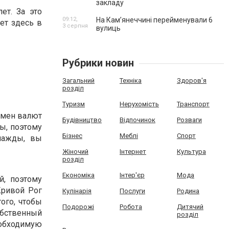
закладу
ет. За это
09:12,
На Камʼянеччині перейменували 6
ет здесь в
3 серпня
вулиць
Рубрики новин
Загальний
Техніка
Здоров'я
розділ
Туризм
Нерухомість
Транспорт
бмен валют
Будівництво
Відпочинок
Розваги
ы, поэтому
Бізнес
Меблі
Спорт
нажды, вы
Жіночий
Інтернет
Культура
розділ
Економіка
Інтер'єр
Мода
, поэтому
Кривой Рог
Кулінарія
Послуги
Родина
ого, чтобы
Подорожі
Робота
Дитячий
обственный
розділ
обходимую