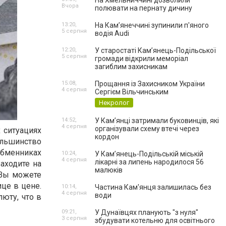
На Хмельниччині дозволили
Вчора
полювати на пернату дичину
13:20,
На Камʼянеччині зупинили п'яного
5 серпня
водія Audi
12:20,
У старостаті Кам’янець-Подільської
5 серпня
громади відкрили меморіал
загиблим захисникам
15:08,
Прощання із Захисником України
4 серпня
Сергієм Вільчинським
Некролог
14:52,
У Кам’янці затримали буковинців, які
4 серпня
організували схему втечі через
 ситуациях
кордон
ольшинство
обменниках
10:24,
У Кам’янець-Подільській міській
4 серпня
лікарні за липень народилося 56
заходите на
малюків
 Вы можете
ице в цене.
10:14,
Частина Кам'янця залишилась без
4 серпня
води
юту, что в
09:21,
У Дунаївцях планують "з нуля"
3 серпня
збудувати котельню для освітнього