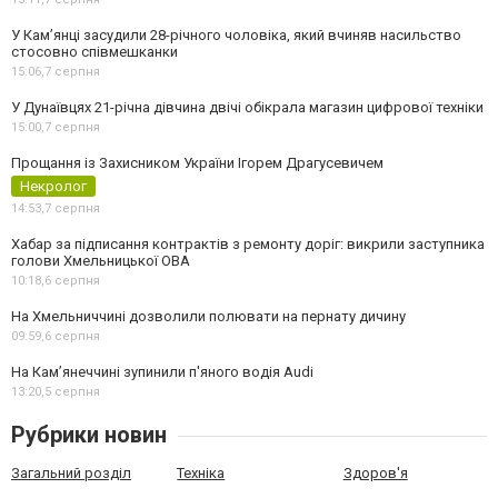
У Камʼянці засудили 28-річного чоловіка, який вчиняв насильство
стосовно співмешканки
15:06,
7 серпня
У Дунаївцях 21-річна дівчина двічі обікрала магазин цифрової техніки
15:00,
7 серпня
Прощання із Захисником України Ігорем Драгусевичем
Некролог
14:53,
7 серпня
Хабар за підписання контрактів з ремонту доріг: викрили заступника
голови Хмельницької ОВА
10:18,
6 серпня
На Хмельниччині дозволили полювати на пернату дичину
09:59,
6 серпня
На Камʼянеччині зупинили п'яного водія Audi
13:20,
5 серпня
Рубрики новин
Загальний розділ
Техніка
Здоров'я