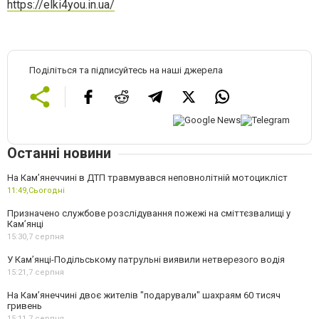
https://elki4you.in.ua/
Поділіться та підписуйтесь на наші джерела
Останні новини
На Кам’янеччині в ДТП травмувався неповнолітній мотоцикліст
11:49,
Сьогодні
Призначено службове розслідування пожежі на сміттєзвалищі у
Кам’янці
15:30,
7 серпня
У Кам’янці-Подільському патрульні виявили нетверезого водія
15:21,
7 серпня
На Камʼянеччині двоє жителів "подарували" шахраям 60 тисяч
гривень
15:11,
7 серпня