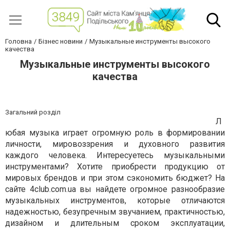
Головна
Бізнес новини
Музыкальные инструменты высокого
качества
Музыкальные инструменты высокого
качества
Загальний розділ
Л
юбая музыка играет огромную роль в формировании
личности, мировоззрения и духовного развития
каждого человека. Интересуетесь музыкальными
инструментами? Хотите приобрести продукцию от
мировых брендов и при этом сэкономить бюджет? На
сайте 4club.com.ua вы найдете огромное разнообразие
музыкальных инструментов, которые отличаются
надежностью, безупречным звучанием, практичностью,
дизайном и длительным сроком эксплуатации,