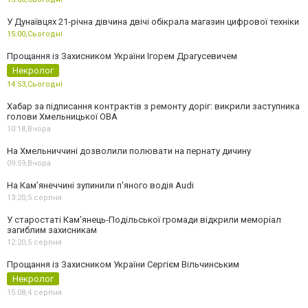
У Дунаївцях 21-річна дівчина двічі обікрала магазин цифрової техніки
15:00,
Сьогодні
Прощання із Захисником України Ігорем Драгусевичем
Некролог
14:53,
Сьогодні
Хабар за підписання контрактів з ремонту доріг: викрили заступника
голови Хмельницької ОВА
10:18,
Вчора
На Хмельниччині дозволили полювати на пернату дичину
09:59,
Вчора
На Камʼянеччині зупинили п'яного водія Audi
13:20,
5 серпня
У старостаті Кам’янець-Подільської громади відкрили меморіал
загиблим захисникам
12:20,
5 серпня
Прощання із Захисником України Сергієм Вільчинським
Некролог
15:08,
4 серпня