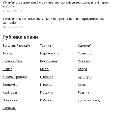
У Кам’янці затримали буковинців, які організували схему втечі через
кордон
14:52,
4 серпня
У Кам’янець-Подільській міській лікарні за липень народилося 56
малюків
10:24,
4 серпня
Рубрики новин
Загальний розділ
Техніка
Здоров'я
Туризм
Нерухомість
Транспорт
Будівництво
Відпочинок
Розваги
Бізнес
Меблі
Спорт
Жіночий розділ
Інтернет
Культура
Економіка
Інтер'єр
Мода
Кулінарія
Послуги
Родина
Подорожі
Робота
Дитячий розділ
Реклама