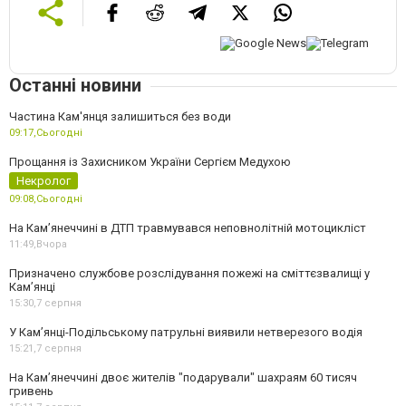
Останні новини
Частина Кам'янця залишиться без води
09:17,
Сьогодні
Прощання із Захисником України Сергієм Медухою
Некролог
09:08,
Сьогодні
На Кам’янеччині в ДТП травмувався неповнолітній мотоцикліст
11:49,
Вчора
Призначено службове розслідування пожежі на сміттєзвалищі у
Кам’янці
15:30,
7 серпня
У Кам’янці-Подільському патрульні виявили нетверезого водія
15:21,
7 серпня
На Камʼянеччині двоє жителів "подарували" шахраям 60 тисяч
гривень