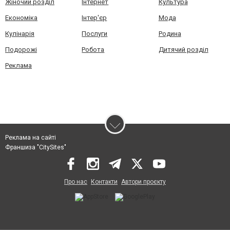
Жіночий розділ
Інтернет
Культура
Економіка
Інтер'єр
Мода
Кулінарія
Послуги
Родина
Подорожі
Робота
Дитячий розділ
Реклама
Реклама на сайті
Франшиза "CitySites"
Про нас
Контакти
Автори проєкту