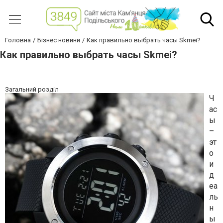
Головна
Бізнес новини
Как правильно выбрать часы Skmei?
Как правильно выбрать часы Skmei?
Загальний розділ
Ч
ас
ы
–
эт
о
и
д
еа
ль
н
ы