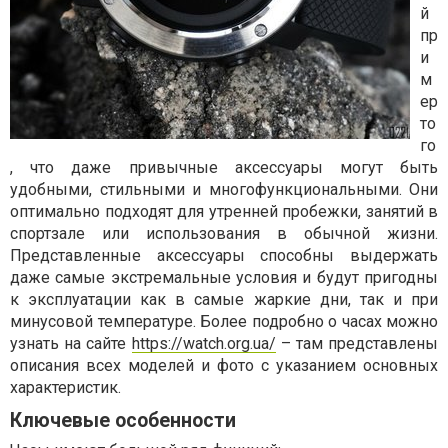
й
пр
и
м
ер
то
го
, что даже привычные аксессуары могут быть
удобными, стильными и многофункциональными. Они
оптимально подходят для утренней пробежки, занятий в
спортзале или использования в обычной жизни.
Представленные аксессуары способны выдержать
даже самые экстремальные условия и будут пригодны
к эксплуатации как в самые жаркие дни, так и при
минусовой температуре. Более подробно о часах можно
узнать на сайте
https://watch.org.ua/
– там представлены
описания всех моделей и фото с указанием основных
характеристик.
Ключевые особенности