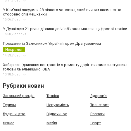
15:11,
7 серпня
У Камʼянці засудили 28-річного чоловіка, який вчиняв насильство
стосовно співмешканки
15:06,
7 серпня
У Дунаївцях 21-річна дівчина двічі обікрала магазин цифрової техніки
15:00,
7 серпня
Прощання із Захисником України Ігорем Драгусевичем
Некролог
14:53,
7 серпня
Хабар за підписання контрактів з ремонту доріг: викрили заступника
голови Хмельницької ОВА
10:18,
6 серпня
Рубрики новин
Загальний розділ
Техніка
Здоров'я
Туризм
Нерухомість
Транспорт
Будівництво
Відпочинок
Розваги
Бізнес
Меблі
Спорт