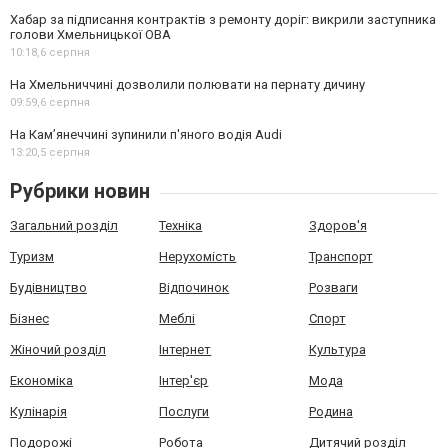
Хабар за підписання контрактів з ремонту доріг: викрили заступника
голови Хмельницької ОВА
10:18,
6 серпня
На Хмельниччині дозволили полювати на пернату дичину
09:59,
6 серпня
На Камʼянеччині зупинили п'яного водія Audi
13:20,
5 серпня
Рубрики новин
Загальний розділ
Техніка
Здоров'я
Туризм
Нерухомість
Транспорт
Будівництво
Відпочинок
Розваги
Бізнес
Меблі
Спорт
Жіночий розділ
Інтернет
Культура
Економіка
Інтер'єр
Мода
Кулінарія
Послуги
Родина
Подорожі
Робота
Дитячий розділ