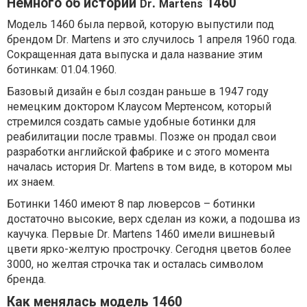
Немного об истории
.
1460
Dr
Martens
Модель 1460 была первой, которую выпустили под
брендом
Dr
.
Martens
и это случилось 1 апреля 1960 года.
Сокращенная дата выпуска и дала название этим
ботинкам: 01.04.1960.
Базовый дизайн е был создан раньше в 1947 году
немецким доктором Клаусом Мертенсом, который
стремился создать самые удобные ботинки для
реабилитации после травмы. Позже он продал свои
разработки английской фабрике и с этого момента
началась история
Dr
.
Martens
в том виде, в котором мы
их знаем.
Ботинки 1460 имеют 8 пар люверсов – ботинки
достаточно высокие, верх сделан из кожи, а подошва из
каучука. Первые
Dr
.
Martens
1460 имели вишневый
цвети ярко-желтую прострочку. Сегодня цветов более
3000, но желтая строчка так и осталась символом
бренда.
Как менялась модель 1460