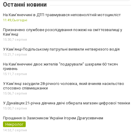
Останні новини
На Кам’янеччині в ДТП травмувався неповнолітній мотоцикліст
11:49,
Сьогодні
Призначено службове розслідування пожежі на сміттєзвалищі у
Кам’янці
15:30,
7 серпня
У Кам’янці-Подільському патрульні виявили нетверезого водія
15:21,
7 серпня
На Камʼянеччині двоє жителів "подарували" шахраям 60 тисяч
гривень
15:11,
7 серпня
У Камʼянці засудили 28-річного чоловіка, який вчиняв насильство
стосовно співмешканки
15:06,
7 серпня
У Дунаївцях 21-річна дівчина двічі обікрала магазин цифрової техніки
15:00,
7 серпня
Прощання із Захисником України Ігорем Драгусевичем
Некролог
14:53,
7 серпня