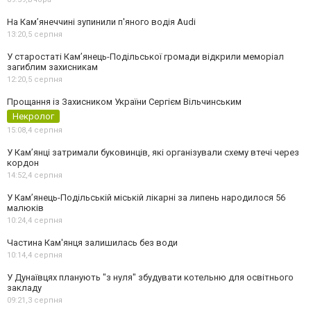
На Камʼянеччині зупинили п'яного водія Audi
13:20,
5 серпня
У старостаті Кам’янець-Подільської громади відкрили меморіал
загиблим захисникам
12:20,
5 серпня
Прощання із Захисником України Сергієм Вільчинським
Некролог
15:08,
4 серпня
У Кам’янці затримали буковинців, які організували схему втечі через
кордон
14:52,
4 серпня
У Кам’янець-Подільській міській лікарні за липень народилося 56
малюків
10:24,
4 серпня
Частина Кам'янця залишилась без води
10:14,
4 серпня
У Дунаївцях планують "з нуля" збудувати котельню для освітнього
закладу
09:21,
3 серпня