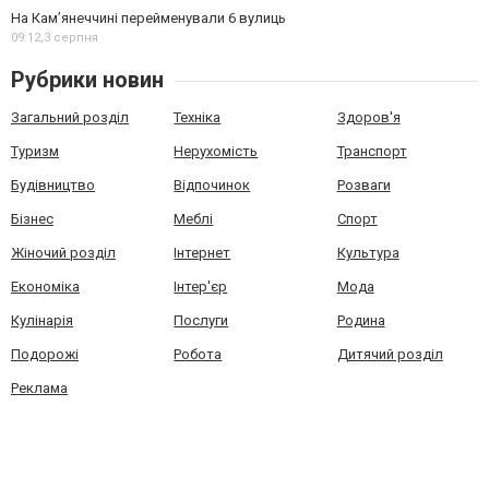
На Камʼянеччині перейменували 6 вулиць
09:12,
3 серпня
Рубрики новин
Загальний розділ
Техніка
Здоров'я
Туризм
Нерухомість
Транспорт
Будівництво
Відпочинок
Розваги
Бізнес
Меблі
Спорт
Жіночий розділ
Інтернет
Культура
Економіка
Інтер'єр
Мода
Кулінарія
Послуги
Родина
Подорожі
Робота
Дитячий розділ
Реклама