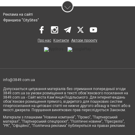
Реклама на сайті
Франшиза "CitySites"
Про нас
Контакти
Автори проєкту
info@3849.com.ua
Допускається цитування матеріалів без отримання попередньої згоди
3849.com.ua за умови розміщення в тексті обов'язкового посилання на
3849.com.ua - Сайт міста Кам'янця-Подільського. Для інтернет-видань
обов'язкове розміщення прямого, відкритого для пошукових систем
гіперпосилання на цитовані статті не нижче другого абзацу в тексті або в
якості джерела. Порушення виняткових прав переслідується Законом.
Матеріали з плашками "Новини компаній", "Промо", "Партнерський
матеріал", "Партнерський спецпроєкт", "Політичні новини", "Пресреліз",
"PR", "Офіційно", "Політична реклама" публікуються на правах реклами.