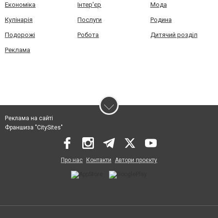
Економіка
Інтер'єр
Мода
Кулінарія
Послуги
Родина
Подорожі
Робота
Дитячий розділ
Реклама
Реклама на сайті
Франшиза "CitySites"
Про нас
Контакти
Автори проєкту