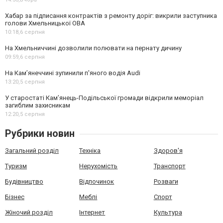
Хабар за підписання контрактів з ремонту доріг: викрили заступника
голови Хмельницької ОВА
10:18,
6 серпня
На Хмельниччині дозволили полювати на пернату дичину
09:59,
6 серпня
На Камʼянеччині зупинили п'яного водія Audi
13:20,
5 серпня
У старостаті Кам’янець-Подільської громади відкрили меморіал
загиблим захисникам
12:20,
5 серпня
Рубрики новин
Загальний розділ
Техніка
Здоров'я
Туризм
Нерухомість
Транспорт
Будівництво
Відпочинок
Розваги
Бізнес
Меблі
Спорт
Жіночий розділ
Інтернет
Культура