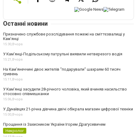
Останні новини
Призначено службове розслідування пожежі на сміттєзвалищі у
Кам’янці
15:30,
Вчора
У Кам’янці-Подільському патрульні виявили нетверезого водія
15:21,
Вчора
На Камʼянеччині двоє жителів "подарували" шахраям 60 тисяч
гривень
15:11,
Вчора
У Камʼянці засудили 28-річного чоловіка, який вчиняв насильство
стосовно співмешканки
15:06,
Вчора
У Дунаївцях 21-річна дівчина двічі обікрала магазин цифрової техніки
15:00,
Вчора
Прощання із Захисником України Ігорем Драгусевичем
Некролог
14:53,
Вчора