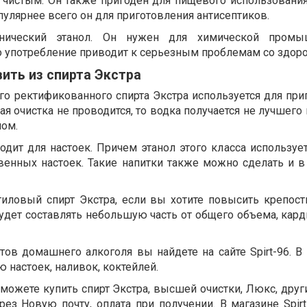
 чистым. Он также пригоден для пищевого использования
опулярнее всего он для приготовления антисептиков.
нический этанол. Он нужен для химической промыш
го употребление приводит к серьезным проблемам со здор
ить из спирта Экстра
го ректификованного спирта Экстра используется для при
я очистка не проводится, то водка получается не лучшего 
ном.
дит для настоек. Причем этанол этого класса использует
твенных настоек. Такие напитки также можно сделать и 
тиловый спирт Экстра, если вы хотите повысить крепост
удет составлять небольшую часть от общего объема, кард
ов домашнего алкоголя вы найдете на сайте Spirt-96. В 
 настоек, наливок, коктейлей.
можете купить спирт Экстра, высшей очистки, Люкс, друг
рез Новую почту, оплата при получении. В магазине Spir