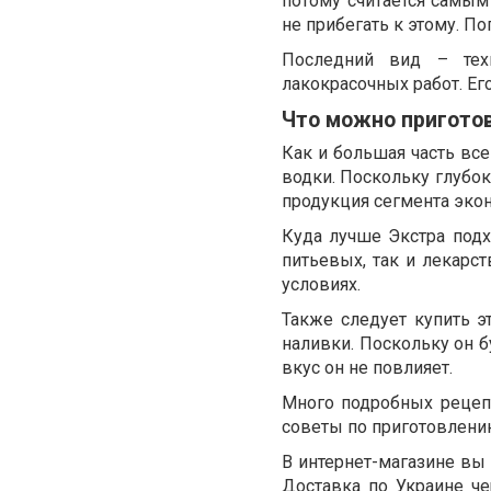
потому считается самым
не прибегать к этому. П
Последний вид – тех
лакокрасочных работ. Е
Что можно приготов
Как и большая часть все
водки. Поскольку глубока
продукция сегмента эко
Куда лучше Экстра подхо
питьевых, так и лекарс
условиях.
Также следует купить э
наливки. Поскольку он б
вкус он не повлияет.
Много подробных рецепт
советы по приготовлению
В интернет-магазине вы 
Доставка по Украине че