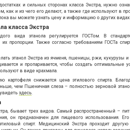
достатках и сильных сторонах класса Экстра, нужно озна
, как и из чего его делают, а также где используют в п
пока вы можете узнать цену и информацию о других видах
ла класса Экстра
дого вида этанола регулируется ГОСТом. В стандарте
 их пропорции. Также согласно требованиям ГОСТа спир
лать этанол Экстра из ячменя, пшеницы, ржи, кукурузы и
ивается и пропаривается, чтобы создать оптимальные у
ользуют в виде крахмала.
ию картофеля снижается цена этилового спирта. Благо
еньше, чем Пшеничная слеза – полностью зерновой этано
 увидеть
здесь
.
а
стра, бывает трех видов. Самый распространенный – пит
ния, он предназначен для пищевого использования. Ег
этиловый спирт. Медицинский Экстра проходит другую 