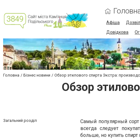
Головн
Афіша
Дозві
Довідкова
Ог
Головна
Бізнес новини
Обзор этилового спирта Экстра: производ
Обзор этилово
Загальний розділ
Самый популярный сорт с
всегда следует покупа
больше, но купить спирт