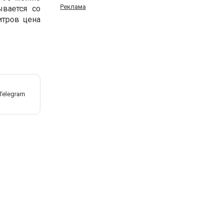
Реклама
ывается со
итров цена