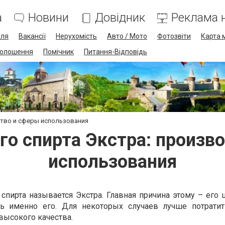
а
Новини
Довідник
Реклама н
лля
Вакансії
Нерухомість
Авто / Мото
Фотозвіти
Карта 
олошення
Помічник
Питання-Відповідь
ство и сферы использования
го спирта Экстра: произв
использования
пирта называется Экстра. Главная причина этому – его ц
ть именно его. Для некоторых случаев лучше потрати
 высокого качества.