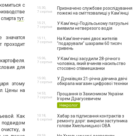
комиться с
15:30,
Призначено службове розслідування
роизводстве
7 серпня
пожежі на сміттєзвалищі у Кам’янці
 спирта
тут
.
15:21,
У Кам’янці-Подільському патрульні
7 серпня
виявили нетверезого водія
 значатся
15:11,
На Камʼянеччині двоє жителів
7 серпня
"подарували" шахраям 60 тисяч
т проходит
гривень
15:06,
У Камʼянці засудили 28-річного
 картофеля.
7 серпня
чоловіка, який вчиняв насильство
словия для
стосовно співмешканки
15:00,
У Дунаївцях 21-річна дівчина двічі
7 серпня
даря этому
обікрала магазин цифрової техніки
л. Цены на
14:53,
Прощання із Захисником України
7 серпня
Ігорем Драгусевичем
Некролог
ьевой. Как
10:18,
Хабар за підписання контрактів з
6 серпня
ремонту доріг: викрили заступника
о подвидом
голови Хмельницької ОВА
очистку, а
09:59,