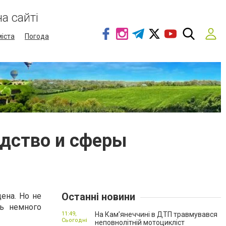
а сайті
міста
Погода
одство и сферы
Останні новини
ена. Но не
ть немного
11:49,
На Кам’янеччині в ДТП травмувався
Сьогодні
неповнолітній мотоцикліст