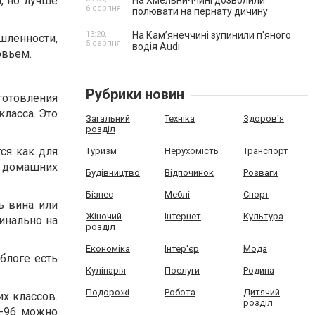
, но лучше
На Хмельниччині дозволили
6 серпня
полювати на пернату дичину
13:20,
На Камʼянеччині зупинили п'яного
ленности,
5 серпня
водія Audi
овьем.
Рубрики новин
готовления
класса. Это
Загальний
Техніка
Здоров'я
розділ
ся как для
Туризм
Нерухомість
Транспорт
в домашних
Будівництво
Відпочинок
Розваги
Бізнес
Меблі
Спорт
ь вина или
Жіночий
Інтернет
Культура
инально на
розділ
Економіка
Інтер'єр
Мода
блоге есть
Кулінарія
Послуги
Родина
Подорожі
Робота
Дитячий
их классов.
розділ
t-96 можно