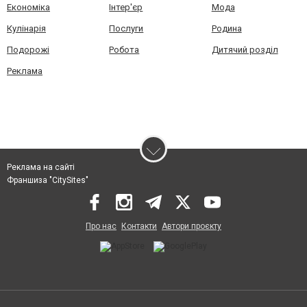
Економіка
Інтер'єр
Мода
Кулінарія
Послуги
Родина
Подорожі
Робота
Дитячий розділ
Реклама
Реклама на сайті
Франшиза "CitySites"
Про нас
Контакти
Автори проєкту