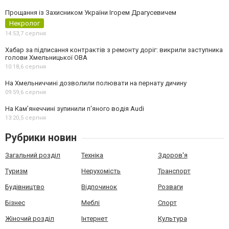
Прощання із Захисником України Ігорем Драгусевичем
Некролог
14:53,
7 серпня
Хабар за підписання контрактів з ремонту доріг: викрили заступника
голови Хмельницької ОВА
10:18,
6 серпня
На Хмельниччині дозволили полювати на пернату дичину
09:59,
6 серпня
На Камʼянеччині зупинили п'яного водія Audi
13:20,
5 серпня
Рубрики новин
Загальний розділ
Техніка
Здоров'я
Туризм
Нерухомість
Транспорт
Будівництво
Відпочинок
Розваги
Бізнес
Меблі
Спорт
Жіночий розділ
Інтернет
Культура