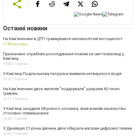
Останні новини
На Кам’янеччині в ДТП травмувався неповнолітній мотоцикліст
11:49,
Сьогодні
Призначено службове розслідування пожежі на сміттєзвалищі у
Кам’янці
15:30,
7 серпня
У Кам’янці-Подільському патрульні виявили нетверезого водія
15:21,
7 серпня
На Камʼянеччині двоє жителів "подарували" шахраям 60 тисяч
гривень
15:11,
7 серпня
У Камʼянці засудили 28-річного чоловіка, який вчиняв насильство
стосовно співмешканки
15:06,
7 серпня
У Дунаївцях 21-річна дівчина двічі обікрала магазин цифрової техніки
15:00,
7 серпня