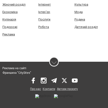
Жіночий розділ
Інтернет
Культура
Економіка
Інтер'єр
Мода
Кулінарія
Послуги
Родина
Подорожі
Робота
Дитячий розділ
Реклама
Реклама на сайті
Франшиза "CitySites"
Про нас
Контакти
Автори проєкту