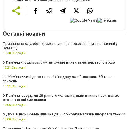
Останні новини
Призначено службове розслідування пожежі на сміттєзвалищі у
Кам’янці
15:30,
Сьогодні
У Кам’янці-Подільському патрульні виявили нетверезого водія
15:21,
Сьогодні
На Камʼянеччині двоє жителів "подарували" шахраям 60 тисяч
гривень
15:11,
Сьогодні
У Камʼянці засудили 28-річного чоловіка, який вчиняв насильство
стосовно співмешканки
15:06,
Сьогодні
У Дунаївцях 21-річна дівчина двічі обікрала магазин цифрової техніки
15:00,
Сьогодні
Прощання із Захисником України Ігорем Драгусевичем