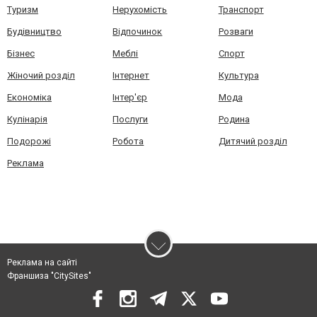
Туризм
Нерухомість
Транспорт
Будівництво
Відпочинок
Розваги
Бізнес
Меблі
Спорт
Жіночий розділ
Інтернет
Культура
Економіка
Інтер'єр
Мода
Кулінарія
Послуги
Родина
Подорожі
Робота
Дитячий розділ
Реклама
Реклама на сайті
Франшиза "CitySites"