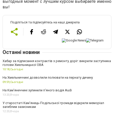
выгодный момент с лучшим курсом выбираете именно
вы!
Поділіться та підписуйтесь на наші джерела
Останні новини
Хабар за підписання контрактів з ремонту доріг: викрили заступника
голови Хмельницької ОВА
10:18,
Сьогодні
На Хмельниччині дозволили полювати на пернату дичину
09:59,
Сьогодні
На Камʼянеччині зупинили п'яного водія Audi
13:20,
Вчора
У старостаті Кам’янець-Подільської громади відкрили меморіал
загиблим захисникам
12:20,
Вчора