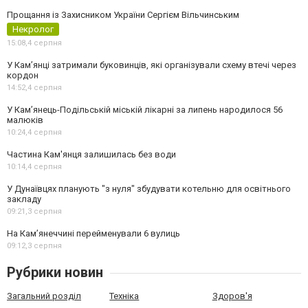
Прощання із Захисником України Сергієм Вільчинським
Некролог
15:08,
4 серпня
У Кам’янці затримали буковинців, які організували схему втечі через
кордон
14:52,
4 серпня
У Кам’янець-Подільській міській лікарні за липень народилося 56
малюків
10:24,
4 серпня
Частина Кам'янця залишилась без води
10:14,
4 серпня
У Дунаївцях планують "з нуля" збудувати котельню для освітнього
закладу
09:21,
3 серпня
На Камʼянеччині перейменували 6 вулиць
09:12,
3 серпня
Рубрики новин
Загальний розділ
Техніка
Здоров'я