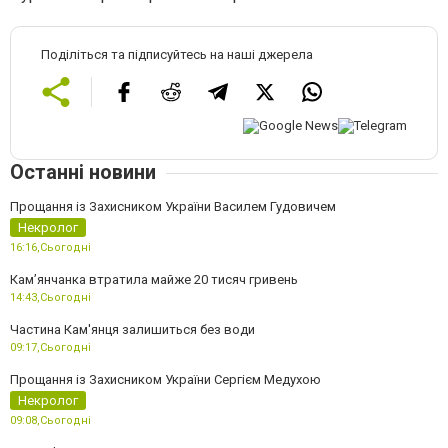
Поділіться та підписуйтесь на наші джерела
Останні новини
Прощання із Захисником України Василем Гудовичем
Некролог
16:16,
Сьогодні
Камʼянчанка втратила майже 20 тисяч гривень
14:43,
Сьогодні
Частина Кам'янця залишиться без води
09:17,
Сьогодні
Прощання із Захисником України Сергієм Медухою
Некролог
09:08,
Сьогодні