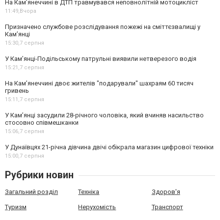
На Кам’янеччині в ДТП травмувався неповнолітній мотоцикліст
11:49,
Вчора
Призначено службове розслідування пожежі на сміттєзвалищі у
Кам’янці
15:30,
7 серпня
У Кам’янці-Подільському патрульні виявили нетверезого водія
15:21,
7 серпня
На Камʼянеччині двоє жителів "подарували" шахраям 60 тисяч
гривень
15:11,
7 серпня
У Камʼянці засудили 28-річного чоловіка, який вчиняв насильство
стосовно співмешканки
15:06,
7 серпня
У Дунаївцях 21-річна дівчина двічі обікрала магазин цифрової техніки
15:00,
7 серпня
Рубрики новин
Загальний розділ
Техніка
Здоров'я
Туризм
Нерухомість
Транспорт