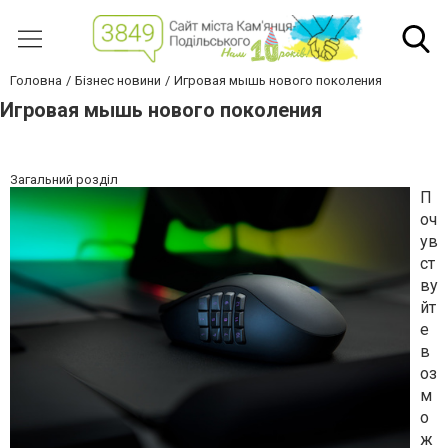
Головна
Бізнес новини
Игровая мышь нового поколения
Игровая мышь нового поколения
Загальний розділ
П
оч
ув
ст
ву
йт
е
в
оз
м
о
ж