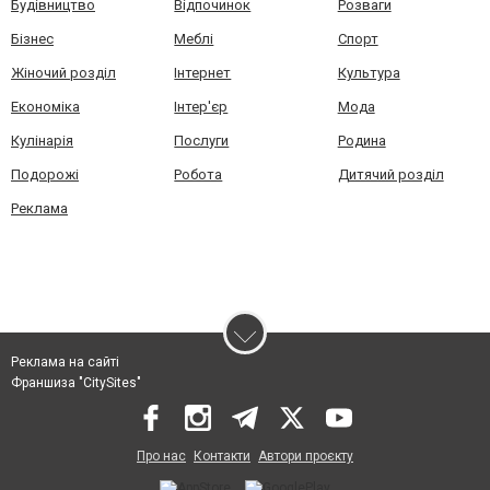
Будівництво
Відпочинок
Розваги
Бізнес
Меблі
Спорт
Жіночий розділ
Інтернет
Культура
Економіка
Інтер'єр
Мода
Кулінарія
Послуги
Родина
Подорожі
Робота
Дитячий розділ
Реклама
Реклама на сайті
Франшиза "CitySites"
Про нас
Контакти
Автори проєкту