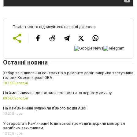
Поділіться та підписуйтесь на наші джерела
Останні новини
Хабар за підписання контрактів з ремонту доріг: викрили заступника
голови Хмельницької ОВА
10:18,
Сьогодні
На Хмельниччині дозволили полювати на пернату дичину
09:59,
Сьогодні
На Камʼянеччині зупинили п'яного водія Audi
13:20,
Вчора
У старостаті Кам’янець-Подільської громади відкрили меморіал
загиблим захисникам
12:20,
Вчора