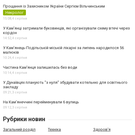
Прощання із Захисником України Сергієм Вільчинським
Некролог
15:08,
4 серпня
У Кам’янці затримали буковинців, які організували схему втечі через
кордон
14:52,
4 серпня
У Кам’янець-Подільській міській лікарні за липень народилося 56
малюків
10:24,
4 серпня
Частина Кам'янця залишилась без води
10:14,
4 серпня
У Дунаївцях планують "з нуля" збудувати котельню для освітнього
закладу
09:21,
3 серпня
На Камʼянеччині перейменували 6 вулиць
09:12,
3 серпня
Рубрики новин
Загальний розділ
Техніка
Здоров'я