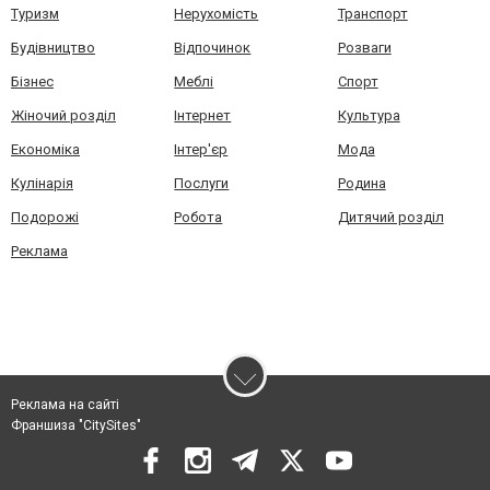
Туризм
Нерухомість
Транспорт
Будівництво
Відпочинок
Розваги
Бізнес
Меблі
Спорт
Жіночий розділ
Інтернет
Культура
Економіка
Інтер'єр
Мода
Кулінарія
Послуги
Родина
Подорожі
Робота
Дитячий розділ
Реклама
Реклама на сайті
Франшиза "CitySites"