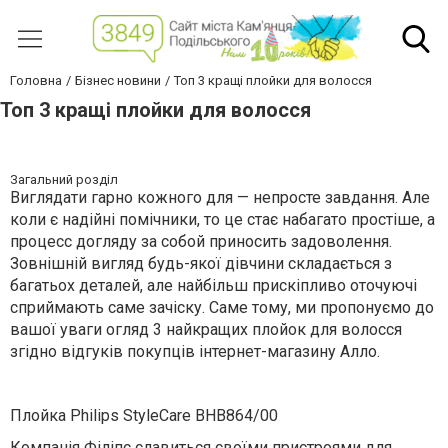
Головна
Бізнес новини
Топ 3 кращі плойки для волосся
Топ 3 кращі плойки для волосся
Загальний розділ
Виглядати гарно кожного для — непросте завдання. Але
коли є надійні помічники, то це стає набагато простіше, а
процесс догляду за собой приносить задоволення.
Зовнішній вигляд будь-якої дівчини складається з
багатьох деталей, але найбільш прискіпливо оточуючі
сприймають саме зачіску. Саме тому, ми пропонуємо до
вашої уваги огляд 3 найкращих плойок для волосся
згідно відгуків покупців інтернет-магазину Алло.
Плойка Philips StyleCare BHB864/00
Компанія Філіпс славиться своїми пристроями для