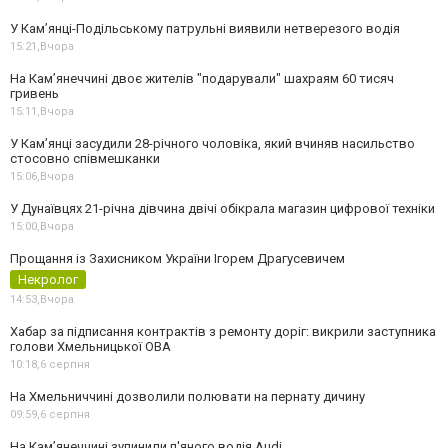
У Кам’янці-Подільському патрульні виявили нетверезого водія
15:21,
Вчора
На Камʼянеччині двоє жителів "подарували" шахраям 60 тисяч
гривень
15:11,
Вчора
У Камʼянці засудили 28-річного чоловіка, який вчиняв насильство
стосовно співмешканки
15:06,
Вчора
У Дунаївцях 21-річна дівчина двічі обікрала магазин цифрової техніки
15:00,
Вчора
Прощання із Захисником України Ігорем Драгусевичем
Некролог
14:53,
Вчора
Хабар за підписання контрактів з ремонту доріг: викрили заступника
голови Хмельницької ОВА
10:18,
6 серпня
На Хмельниччині дозволили полювати на пернату дичину
09:59,
6 серпня
На Камʼянеччині зупинили п'яного водія Audi