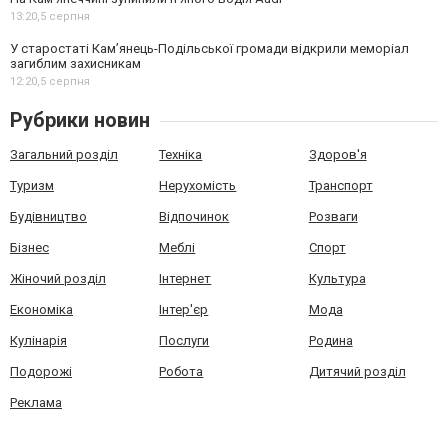
13:20,
5 серпня
У старостаті Кам’янець-Подільської громади відкрили меморіал
загиблим захисникам
12:20,
5 серпня
Рубрики новин
Загальний розділ
Техніка
Здоров'я
Туризм
Нерухомість
Транспорт
Будівництво
Відпочинок
Розваги
Бізнес
Меблі
Спорт
Жіночий розділ
Інтернет
Культура
Економіка
Інтер'єр
Мода
Кулінарія
Послуги
Родина
Подорожі
Робота
Дитячий розділ
Реклама