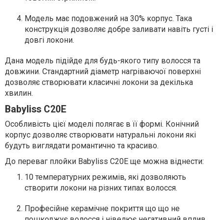
Модель має подовжений на 30% корпус. Така
конструкція дозволяє добре заливати навіть густі і
довгі локони.
Дана модель підійде для будь-якого типу волосся та
довжини. Стандартний діаметр нагріваючої поверхні
дозволяє створювати класичні локони за декілька
хвилин.
Babyliss C20E
Особливість цієї моделі полягає в її формі. Конічний
корпус дозволяє створювати натуральні локони які
будуть виглядати романтично та красиво.
До переваг плойки Babyliss C20E ще можна віднести:
10 температурних режимів, які дозволяють
створити локони на різних типах волосся.
Професійне керамічне покриття що що не
пошкоджує волосся і нівелює негативний вплив