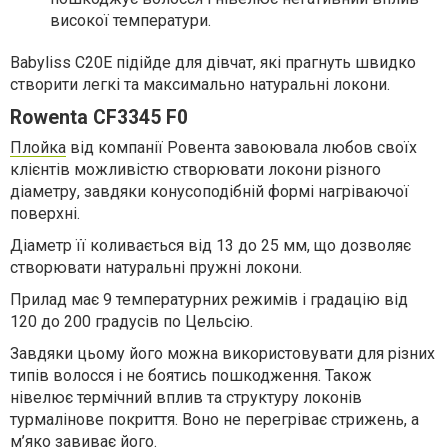
високої температури.
Babyliss C20E підійде для дівчат, які прагнуть швидко
створити легкі та максимально натуральні локони.
Rowenta CF3345 F0
Плойка
від компанії Ровента завоювала любов своїх
клієнтів можливістю створювати локони різного
діаметру, завдяки конусоподібній формі нагріваючої
поверхні.
Діаметр її коливається від 13 до 25 мм, що дозволяє
створювати натуральні пружні локони.
Прилад має 9 температурних режимів і градацію від
120 до 200 градусів по Цельсію.
Завдяки цьому його можна використовувати для різних
типів волосся і не боятись пошкодження. Також
нівелює термічний вплив та структуру локонів
турмалінове покриття. Воно не перегріває стрижень, а
м’яко завиває його.