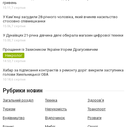
гривень
15:11,
7 серпня
У Камʼянці засудили 28-річного чоловіка, який вчиняв насильство
стосовно співмешканки
15:06,
7 серпня
У Дунаївцях 21-річна дівчина двічі обікрала магазин цифрової техніки
15:00,
7 серпня
Прощання із Захисником України Ігорем Драгусевичем
Некролог
14:53,
7 серпня
Хабар за підписання контрактів з ремонту доріг: викрили заступника
голови Хмельницької ОВА
10:18,
6 серпня
Рубрики новин
Загальний розділ
Техніка
Здоров'я
Туризм
Нерухомість
Транспорт
Будівництво
Відпочинок
Розваги
Бізнес
Меблі
Спорт