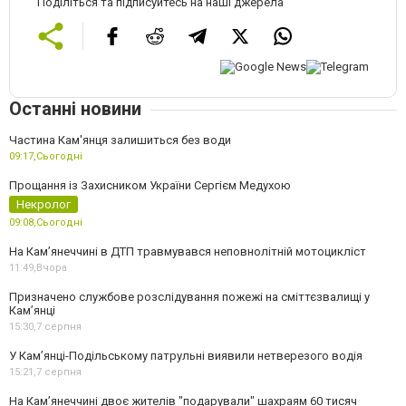
Поділіться та підписуйтесь на наші джерела
Останні новини
Частина Кам'янця залишиться без води
09:17,
Сьогодні
Прощання із Захисником України Сергієм Медухою
Некролог
09:08,
Сьогодні
На Кам’янеччині в ДТП травмувався неповнолітній мотоцикліст
11:49,
Вчора
Призначено службове розслідування пожежі на сміттєзвалищі у
Кам’янці
15:30,
7 серпня
У Кам’янці-Подільському патрульні виявили нетверезого водія
15:21,
7 серпня
На Камʼянеччині двоє жителів "подарували" шахраям 60 тисяч