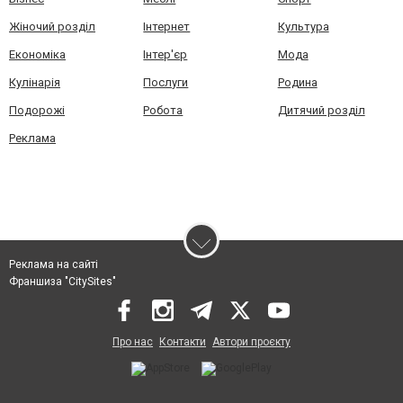
Жіночий розділ
Інтернет
Культура
Економіка
Інтер'єр
Мода
Кулінарія
Послуги
Родина
Подорожі
Робота
Дитячий розділ
Реклама
Реклама на сайті
Франшиза "CitySites"
Про нас
Контакти
Автори проєкту