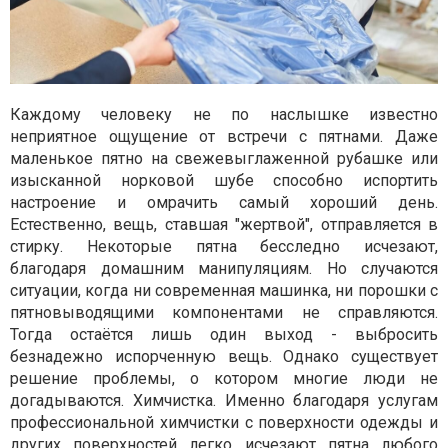
Каждому человеку не по наслышке известно
неприятное ощущение от встречи с пятнами. Даже
маленькое пятно на свежевыглаженной рубашке или
изысканной норковой шубе способно испортить
настроение и омрачить самый хороший день.
Естественно, вещь, ставшая "жертвой", отправляется в
стирку. Некоторые пятна бесследно исчезают,
благодаря домашним манипуляциям. Но случаются
ситуации, когда ни современная машинка, ни порошки с
пятновыводящими компонентами не справляются.
Тогда остаётся лишь один выход - выбросить
безнадежно испорченную вещь. Однако существует
решение проблемы, о котором многие люди не
догадываются. Химчистка. Именно благодаря услугам
профессиональной химчистки с поверхности одежды и
других поверхностей легко исчезают пятна любого