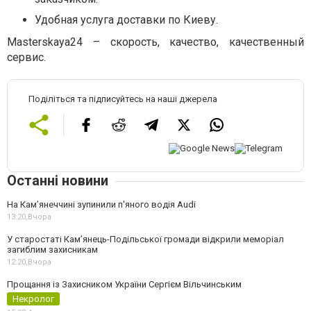
Удобная услуга доставки по Киеву.
Masterskaya
24 – скорость, качество, качественный
сервис.
Поділіться та підписуйтесь на наші джерела
Останні новини
На Камʼянеччині зупинили п'яного водія Audi
13:20,
Вчора
У старостаті Кам’янець-Подільської громади відкрили меморіал
загиблим захисникам
12:20,
Вчора
Прощання із Захисником України Сергієм Вільчинським
Некролог