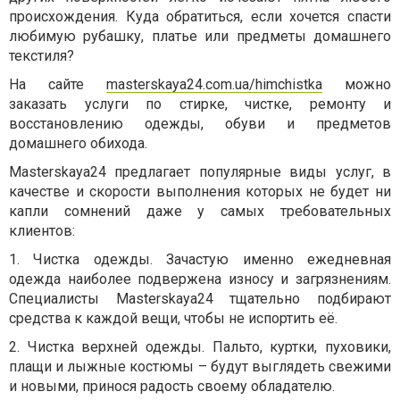
происхождения. Куда обратиться, если хочется спасти
любимую рубашку, платье или предметы домашнего
текстиля?
На сайте
masterskaya24.com.ua/himchistka
можно
заказать услуги по стирке, чистке, ремонту и
восстановлению одежды, обуви и предметов
домашнего обихода.
Masterskaya
24 предлагает популярные виды услуг, в
качестве и скорости выполнения которых не будет ни
капли сомнений даже у самых требовательных
клиентов:
1.
Чистка одежды. Зачастую именно ежедневная
одежда наиболее подвержена износу и загрязнениям.
Специалисты
Masterskaya
24 тщательно подбирают
средства к каждой вещи, чтобы не испортить её.
2.
Чистка верхней одежды. Пальто, куртки, пуховики,
плащи и лыжные костюмы – будут выглядеть свежими
и новыми, принося радость своему обладателю.