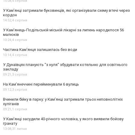
15:08,
4 серпня
У Кам’янці затримали буковинців, які організували схему втечі через
кордон
14:52,
4 серпня
У Кам’янець-Подільській міській лікарні за липень народилося 56
малюків
10:24,
4 серпня
Частина Кам'янця залишилась без води
10:14,
4 серпня
У Дунаївцях планують "з нуля" збудувати котельню для освітнього
закладу
09:21,
3 серпня
На Камʼянеччині перейменували 6 вулиць
09:12,
3 серпня
Вчинили бійку в парку: у Кам’янці затримали трьох неповнолітніх
хуліганів
09:21,
1 серпня
У Камʼянці засудили 40-річного чоловіка, у якого виявили бойову
гранату
13:08,
31 липня