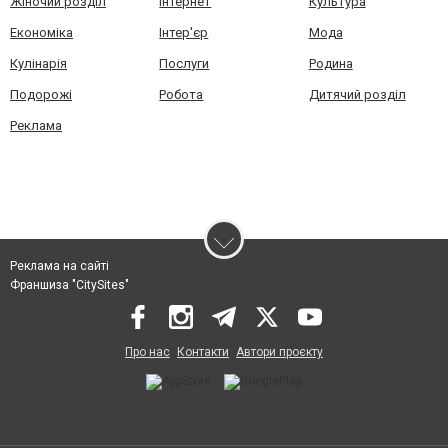
Жіночий розділ
Інтернет
Культура
Економіка
Інтер'єр
Мода
Кулінарія
Послуги
Родина
Подорожі
Робота
Дитячий розділ
Реклама
Реклама на сайті
Франшиза "CitySites"
Про нас
Контакти
Автори проєкту