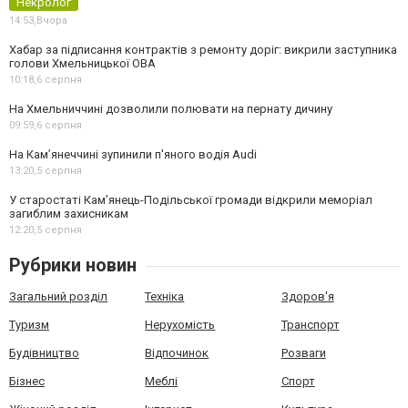
Некролог
14:53,
Вчора
Хабар за підписання контрактів з ремонту доріг: викрили заступника
голови Хмельницької ОВА
10:18,
6 серпня
На Хмельниччині дозволили полювати на пернату дичину
09:59,
6 серпня
На Камʼянеччині зупинили п'яного водія Audi
13:20,
5 серпня
У старостаті Кам’янець-Подільської громади відкрили меморіал
загиблим захисникам
12:20,
5 серпня
Рубрики новин
Загальний розділ
Техніка
Здоров'я
Туризм
Нерухомість
Транспорт
Будівництво
Відпочинок
Розваги
Бізнес
Меблі
Спорт