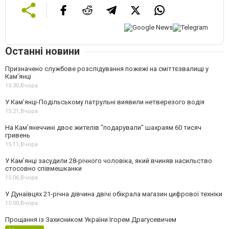
Останні новини
Призначено службове розслідування пожежі на сміттєзвалищі у
Кам’янці
15:30,
Вчора
У Кам’янці-Подільському патрульні виявили нетверезого водія
15:21,
Вчора
На Камʼянеччині двоє жителів "подарували" шахраям 60 тисяч
гривень
15:11,
Вчора
У Камʼянці засудили 28-річного чоловіка, який вчиняв насильство
стосовно співмешканки
15:06,
Вчора
У Дунаївцях 21-річна дівчина двічі обікрала магазин цифрової техніки
15:00,
Вчора
Прощання із Захисником України Ігорем Драгусевичем