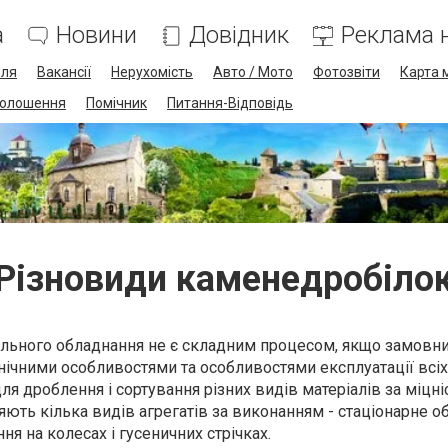
а
Новини
Довідник
Реклама н
лля
Вакансії
Нерухомість
Авто / Мото
Фотозвіти
Карта 
олошення
Помічник
Питання-Відповідь
Різновиди каменедробіло
ального обладнання не є складним процесом, якщо замовн
нічними особливостями та особливостями експлуатації всіх
ля дроблення і сортування різних видів матеріалів за міцні
ють кілька видів агрегатів за виконанням - стаціонарне о
ня на колесах і гусеничних стрічках.