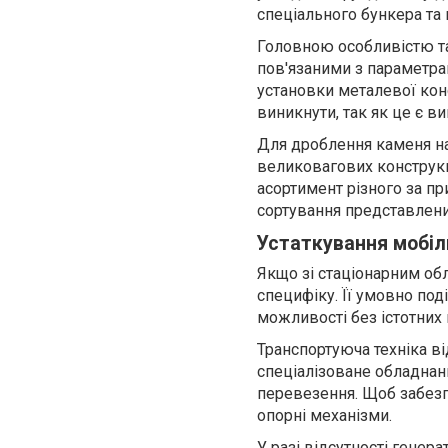
спеціального бункера та 
Головною особливістю так
пов'язаними з параметра
установки металевої кон
виникнути, так як це є в
Для дроблення каменя на
великовагових конструкц
асортимент різного за пр
сортування представлений
Устаткування мобіл
Якщо зі стаціонарним об
специфіку. Її умовно под
можливості без істотних
Транспорту
юча
техніка в
спеціалізоване обладнанн
перевезення. Щоб забезп
опорні механізми.
У разі відсутності генер