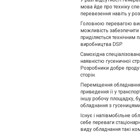
мова йде про техніку спе
перевезення навіть у роз
Головною перевагою вик
можливість забезпечити ї
приділяється технічним 
виробництва DSP.
Самохідна спеціалізована
наявністю гусеничної стр
Розробники добре продум
сторін.
Переміщення обладнання 
приведення її у транспор
іншу робочу площадку, б
обладнання з гусеницями 
Існує і напівмобільн
е
обл
себе переваги стаціонарн
виду обладнання такі комп