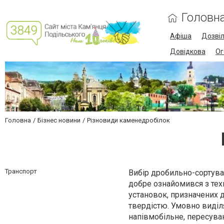
Головн
Афіша
Дозві
Довідкова
Ог
Головна
Бізнес новини
Різновиди каменедробілок
Транспорт
Вибір дробильно-сортув
добре ознайомився з тех
установок, призначених д
твердістю. Умовно виділя
напівмобільне, пересуван