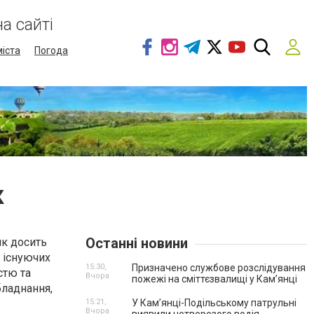
а сайті
міста
Погода
к
Останні новини
ик досить
 існуючих
15:30,
Призначено службове розслідування
стю та
Вчора
пожежі на сміттєзвалищі у Кам’янці
бладнання,
15:21,
У Кам’янці-Подільському патрульні
Вчора