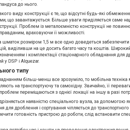
пандуса до нього.
ого виду конструкції є те, що відсутні будь-які обмеженн
ми, що завантажується. Більше уваги приділяється саме на
струкції. Проблем
і
з метал
оємністю
конструкції не повинн
иправданим, враховуючи її можливості.
 шматок розміром 1,5 м все одно доведеться забезпечити
ій, виділивши на це досить багато часу та коштів. Широки
изначенням і комплектації стаціонарного обладнання для д
 у DSP і Alquezar.
ьного типу
ладнанням більш-менш все зрозуміло, то мобільна техніка
іляють на транспорту
ючу
та самохідну. Звичайно, її переваг
 проблем переміща
ю
ться з однієї локації на іншу в разі пот
ідрізняється наявністю спеціального вузла, за допомогою я
я для дроблення і сортування чіпляється до транспортного
ечити готовність пристрою до роботи, слід встановити спе
атора потрібен час і кошти на проведення електроживлення