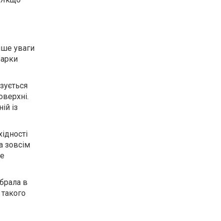
нше уваги
барки
изується
оверхні.
н
ій
і
з
ідності
а зовсім
не
ібрала в
 такого