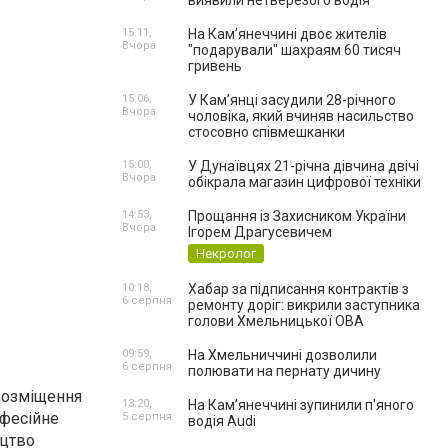
виявили нетверезого водія
15:11,
На Камʼянеччині двоє жителів
Вчора
"подарували" шахраям 60 тисяч
гривень
15:06,
У Камʼянці засудили 28-річного
Вчора
чоловіка, який вчиняв насильство
стосовно співмешканки
15:00,
У Дунаївцях 21-річна дівчина двічі
Вчора
обікрала магазин цифрової техніки
14:53,
Прощання із Захисником України
Вчора
Ігорем Драгусевичем
Некролог
10:18,
Хабар за підписання контрактів з
6 серпня
ремонту доріг: викрили заступника
голови Хмельницької ОВА
09:59,
На Хмельниччині дозволили
6 серпня
полювати на пернату дичину
 розміщення
13:20,
На Камʼянеччині зупинили п'яного
офесійне
5 серпня
водія Audi
ицтво