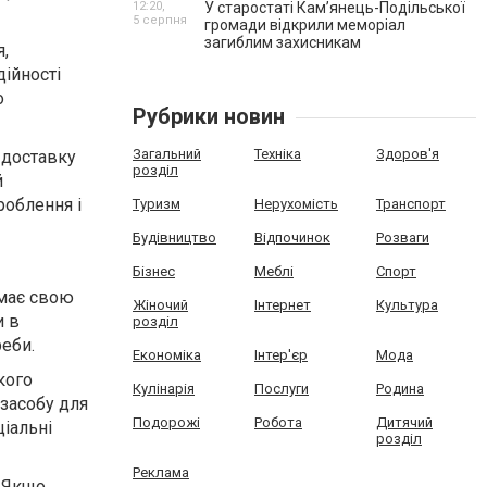
12:20,
У старостаті Кам’янець-Подільської
5 серпня
громади відкрили меморіал
загиблим захисникам
я,
дійності
о
Рубрики новин
Загальний
Техніка
Здоров'я
 доставку
розділ
й
роблення і
Туризм
Нерухомість
Транспорт
Будівництво
Відпочинок
Розваги
Бізнес
Меблі
Спорт
 має свою
Жіночий
Інтернет
Культура
и в
розділ
реби.
Економіка
Інтер'єр
Мода
кого
Кулінарія
Послуги
Родина
 засобу для
Подорожі
Робота
Дитячий
ціальні
розділ
Реклама
. Якщо