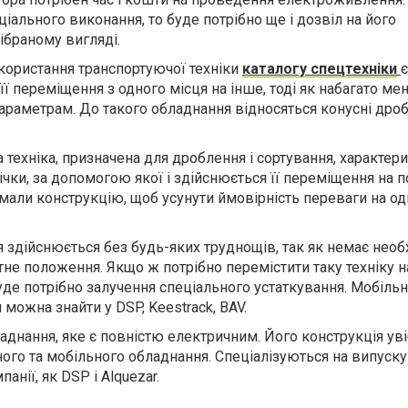
ціального виконання, то буде потрібно ще і дозвіл на його
ібраному вигляді.
ористання транспортуючої техніки
каталогу спецтехніки
є
ї переміщення з одного місця на інше, тоді як набагато ме
параметрам. До такого обладнання відносяться конусні дро
 техніка, призначена для дроблення і сортування, характер
ічки, за допомогою якої і здійснюється її переміщення на п
али конструкцію, щоб усунути ймовірність переваги на од
здійснюється без будь-яких труднощів, так як немає необх
тне положення. Якщо ж потрібно перемістити таку техніку н
уде потрібно залучення спеціального устаткування. Мобіль
можна знайти у DSP, Keestrack, BAV.
аднання, яке є повністю електричним. Його конструкція ув
ого та мобільного обладнання. Спеціалізуються на випуску
анії, як DSP і Alquezar.