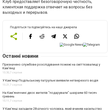
Клуб предоставляет безоговорочную честность,
клиентская поддержка отвечает на вопросы без
выходных и перерывов.
Поділіться та підписуйтесь на наші джерела
Останні новини
Призначено службове розслідування пожежі на сміттєзвалищі у
Кам’янці
15:30,
7 серпня
У Кам’янці-Подільському патрульні виявили нетверезого водія
15:21,
7 серпня
На Камʼянеччині двоє жителів "подарували" шахраям 60 тисяч
гривень
15:11,
7 серпня
У Камʼянці засудили 28-річного чоловіка, який вчиняв насильство