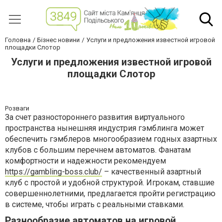
Головна
Бізнес новини
Услуги и предложения известной игровой
площадки Слотор
Услуги и предложения известной игровой
площадки Слотор
Розваги
За счет разностороннего развития виртуального
пространства нынешняя индустрия гэмблинга может
обеспечить гэмблеров многообразием годных азартных
клубов с большим перечнем автоматов. Фанатам
комфортности и надежности рекомендуем
https://gambling-boss.club/
– качественный азартный
клуб с простой и удобной структурой. Игрокам, ставшие
совершеннолетними, предлагается пройти регистрацию
в системе, чтобы играть с реальными ставками.
Разнообразие автоматов на игровой