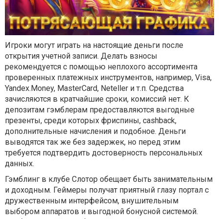
Игроки могут играть на настоящие деньги после
открытия учетной записи. Делать взносы
рекомендуется с помощью неплохого ассортимента
проверенных платежных инструментов, например, Visa,
Yandex.Money, MasterCard, Neteller и т.п. Средства
зачисляются в кратчайшие сроки, комиссий нет. К
депозитам гэмблерам предоставляются выгодные
презенты, среди которых фриспины, cashback,
дополнительные начисления и подобное. Деньги
выводятся так же без задержек, но перед этим
требуется подтвердить достоверность персональных
данных.
Гэмблинг в клубе Слотор обещает быть занимательным
и доходным. Геймеры получат приятный глазу портал с
дружественным интерфейсом, внушительным
выбором аппаратов и выгодной бонусной системой.