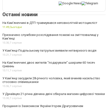
Останні новини
На Кам’янеччині в ДТП травмувався неповнолітній мотоцикліст
11:49,
Сьогодні
Призначено службове розслідування пожежі на сміттєзвалищі у
Кам’янці
15:30,
7 серпня
У Кам’янці-Подільському патрульні виявили нетверезого водія
15:21,
7 серпня
На Камʼянеччині двоє жителів "подарували" шахраям 60 тисяч
гривень
15:11,
7 серпня
У Камʼянці засудили 28-річного чоловіка, який вчиняв насильство
стосовно співмешканки
15:06,
7 серпня
У Дунаївцях 21-річна дівчина двічі обікрала магазин цифрової техніки
15:00,
7 серпня
Прощання із Захисником України Ігорем Драгусевичем