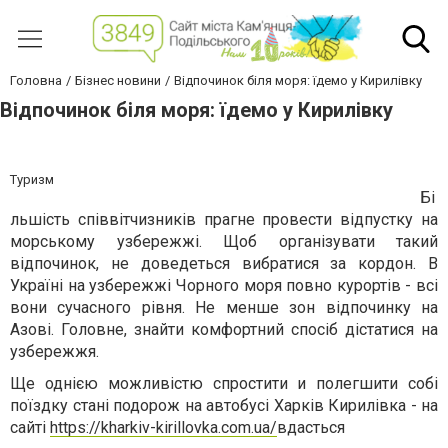
Головна
Бізнес новини
Відпочинок біля моря: їдемо у Кирилівку
Відпочинок біля моря: їдемо у Кирилівку
Туризм
Бі
льшість співвітчизників прагне провести відпустку на
морському узбережжі. Щоб організувати такий
відпочинок, не доведеться вибратися за кордон. В
Україні на узбережжі Чорного моря повно курортів - всі
вони сучасного рівня. Не менше зон відпочинку на
Азові. Головне, знайти комфортний спосіб дістатися на
узбережжя.
Ще однією можливістю спростити и полегшити собі
поїздку стані подорож на автобусі Харків Кирилівка - на
сайті
https://kharkiv-kirillovka.com.ua/
вдасться