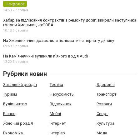
Некролог
14:53,
7 серпня
Хабар за підписання контрактів з ремонту доріг: викрили заступника
голови Хмельницької ОВА
10:18,
6 серпня
На Хмельниччині дозволили полювати на пернату дичину
09:59,
6 серпня
На Камʼянеччині зупинили п'яного водія Audi
13:20,
5 серпня
Рубрики новин
Загальний розділ
Техніка
Здоров'я
Туризм
Нерухомість
Транспорт
Будівництво
Відпочинок
Розваги
Бізнес
Меблі
Спорт
Жіночий розділ
Інтернет
Культура
Економіка
Інтер'єр
Мода