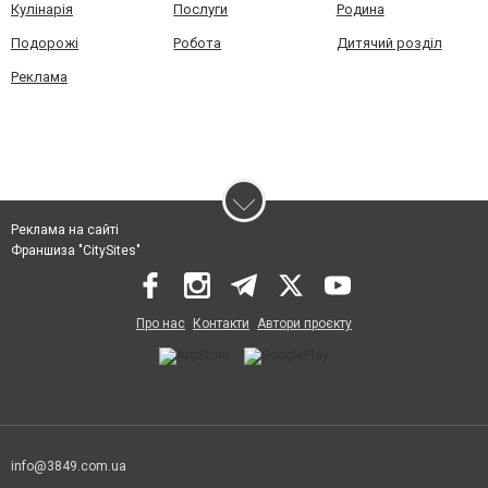
Кулінарія
Послуги
Родина
Подорожі
Робота
Дитячий розділ
Реклама
Реклама на сайті
Франшиза "CitySites"
Про нас
Контакти
Автори проєкту
info@3849.com.ua