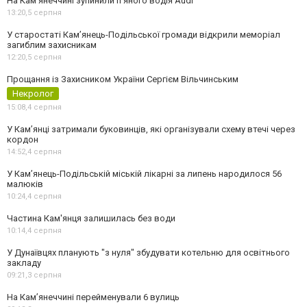
На Камʼянеччині зупинили п'яного водія Audi
13:20,
5 серпня
У старостаті Кам’янець-Подільської громади відкрили меморіал
загиблим захисникам
12:20,
5 серпня
Прощання із Захисником України Сергієм Вільчинським
Некролог
15:08,
4 серпня
У Кам’янці затримали буковинців, які організували схему втечі через
кордон
14:52,
4 серпня
У Кам’янець-Подільській міській лікарні за липень народилося 56
малюків
10:24,
4 серпня
Частина Кам'янця залишилась без води
10:14,
4 серпня
У Дунаївцях планують "з нуля" збудувати котельню для освітнього
закладу
09:21,
3 серпня
На Камʼянеччині перейменували 6 вулиць