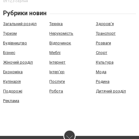
09:12,
3 серпня
Рубрики новин
Загальний розділ
Техніка
Здоров'я
Туризм
Нерухомість
Транспорт
Будівництво
Відпочинок
Розваги
Бізнес
Меблі
Спорт
Жіночий розділ
Інтернет
Культура
Економіка
Інтер'єр
Мода
Кулінарія
Послуги
Родина
Подорожі
Робота
Дитячий розділ
Реклама