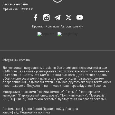
Реклама на сайті
Франшиза "CitySites"
Про нас
Контакти
Автори проєкту
info@3849.com.ua
Допускається цитування матеріалів без отримання попередньої згоди
3849.com.ua за умови розміщення в тексті обов'язкового посилання на
3849.com.ua - Сайт міста Кам'янця-Подільського. Для інтернет-видань
обов'язкове розміщення прямого, відкритого для пошукових систем
гіперпосилання на цитовані статті не нижче другого абзацу в тексті або в
якості джерела. Порушення виняткових прав переслідується Законом.
Матеріали з плашками "Новини компаній", "Промо", "Партнерський
матеріал", "Партнерський спецпроєкт", "Політичні новини", "Пресреліз",
"PR", "Офіційно", "Політична реклама" публікуються на правах реклами.
Політика конфіденційності
Правила сайту
Правила
класифайд
Редакційна політика