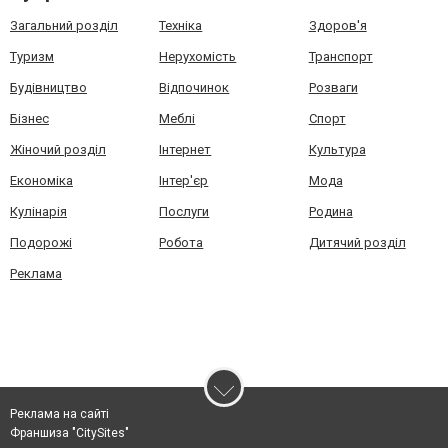
Загальний розділ
Техніка
Здоров'я
Туризм
Нерухомість
Транспорт
Будівництво
Відпочинок
Розваги
Бізнес
Меблі
Спорт
Жіночий розділ
Інтернет
Культура
Економіка
Інтер'єр
Мода
Кулінарія
Послуги
Родина
Подорожі
Робота
Дитячий розділ
Реклама
Реклама на сайті
Франшиза "CitySites"