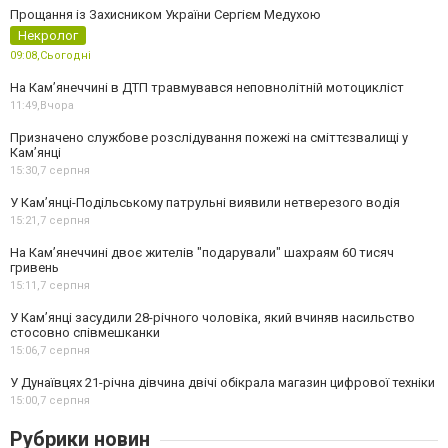
Прощання із Захисником України Сергієм Медухою
Некролог
09:08,
Сьогодні
На Кам’янеччині в ДТП травмувався неповнолітній мотоцикліст
11:49,
Вчора
Призначено службове розслідування пожежі на сміттєзвалищі у
Кам’янці
15:30,
7 серпня
У Кам’янці-Подільському патрульні виявили нетверезого водія
15:21,
7 серпня
На Камʼянеччині двоє жителів "подарували" шахраям 60 тисяч
гривень
15:11,
7 серпня
У Камʼянці засудили 28-річного чоловіка, який вчиняв насильство
стосовно співмешканки
15:06,
7 серпня
У Дунаївцях 21-річна дівчина двічі обікрала магазин цифрової техніки
15:00,
7 серпня
Рубрики новин