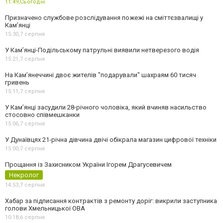
11:49,
Сьогодні
Призначено службове розслідування пожежі на сміттєзвалищі у
Кам’янці
15:30,
7 серпня
У Кам’янці-Подільському патрульні виявили нетверезого водія
15:21,
7 серпня
На Камʼянеччині двоє жителів "подарували" шахраям 60 тисяч
гривень
15:11,
7 серпня
У Камʼянці засудили 28-річного чоловіка, який вчиняв насильство
стосовно співмешканки
15:06,
7 серпня
У Дунаївцях 21-річна дівчина двічі обікрала магазин цифрової техніки
15:00,
7 серпня
Прощання із Захисником України Ігорем Драгусевичем
Некролог
14:53,
7 серпня
Хабар за підписання контрактів з ремонту доріг: викрили заступника
голови Хмельницької ОВА
10:18,
6 серпня