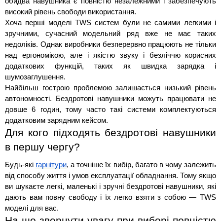
обидва навушника є повністю незалежними і забезпечують 
високий рівень свободи використання. 
Хоча перші моделі TWS систем були не самими легкими і 
зручними, сучасний модельний ряд вже не має таких 
недоліків. Однак виробники безперервно працюють не тільки 
над ергономікою, але і якістю звуку і безліччю корисних 
додаткових функцій, таких як швидка зарядка і 
шумозаглушення. 
Найбільш гострою проблемою залишається низький рівень 
автономності. Бездротові навушники можуть працювати не 
довше 6 годин, тому часто такі системи комплектуються 
додатковим зарядним кейсом.
Для кого підходять бездротові навушники 
в першу чергу?
Будь-які 
гарнітури
, а точніше їх вибір, багато в чому залежить 
від способу життя і умов експлуатації обладнання. Тому якщо 
ви шукаєте легкі, маленькі і зручні бездротові навушники, які 
дають вам повну свободу і їх легко взяти з собою — TWS 
моделі для вас. 
На що звернути увагу при виборі повністю 