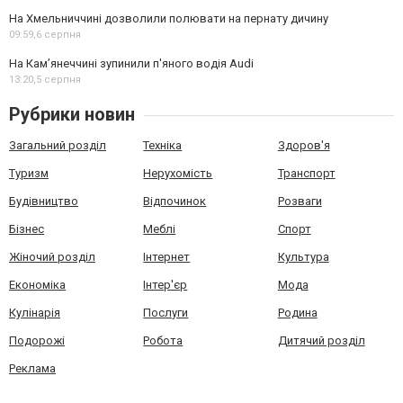
На Хмельниччині дозволили полювати на пернату дичину
09:59,
6 серпня
На Камʼянеччині зупинили п'яного водія Audi
13:20,
5 серпня
Рубрики новин
Загальний розділ
Техніка
Здоров'я
Туризм
Нерухомість
Транспорт
Будівництво
Відпочинок
Розваги
Бізнес
Меблі
Спорт
Жіночий розділ
Інтернет
Культура
Економіка
Інтер'єр
Мода
Кулінарія
Послуги
Родина
Подорожі
Робота
Дитячий розділ
Реклама