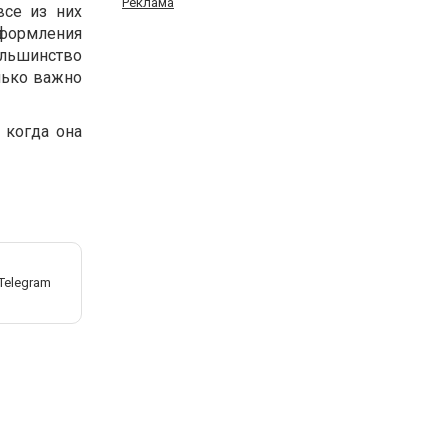
Реклама
все из них
оформления
льшинство
лько важно
 когда она