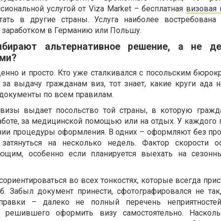
сиональной услугой от Viza Market – бесплатная
визовая
ть в другие страны. Услуга наиболее востребована 
а заработком в Германию или Польшу.
бирают альтернативное решение, а не де
ми?
енно и просто. Кто уже сталкивался с посольским бюрок
за выдачу гражданам виз, тот знает, какие круги ада 
 документы по всем правилам.
визы выдает посольство той страны, в которую гражд
аботе, за медицинской помощью или на отдых. У каждого 
нии процедуры оформления. В одних – оформляют без про
затянуться на несколько недель. Фактор скорости о
ющим, особенно если планируется выехать на сезонн
ориентироваться во всех тонкостях, которые всегда прис
б. Забыл документ принести, сфотографировался не так,
правки – далеко не полный перечень неприятностей
а, решившего оформить визу самостоятельно. Насколь