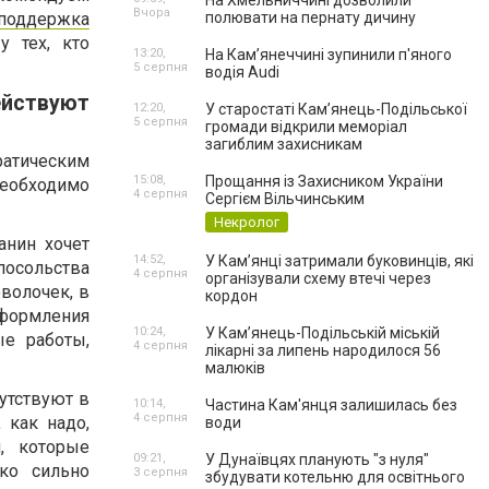
На Хмельниччині дозволили
Вчора
 поддержка
полювати на пернату дичину
у тех, кто
13:20,
На Камʼянеччині зупинили п'яного
5 серпня
водія Audi
йствуют
12:20,
У старостаті Кам’янець-Подільської
5 серпня
громади відкрили меморіал
загиблим захисникам
ратическим
15:08,
Прощання із Захисником України
необходимо
4 серпня
Сергієм Вільчинським
Некролог
анин хочет
14:52,
У Кам’янці затримали буковинців, які
посольства
4 серпня
організували схему втечі через
волочек, в
кордон
формления
10:24,
У Кам’янець-Подільській міській
ые работы,
4 серпня
лікарні за липень народилося 56
малюків
утствуют в
10:14,
Частина Кам'янця залишилась без
4 серпня
 как надо,
води
, которые
09:21,
У Дунаївцях планують "з нуля"
ко сильно
3 серпня
збудувати котельню для освітнього