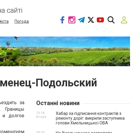
а сайті
міста
Погода
аменец-Подольский
Останні новини
ъездить за
. Границы
10:18,
Хабар за підписання контрактів з
 и долгое
Вчора
ремонту доріг: викрили заступника
голови Хмельницької ОВА
комендуем
09:59,