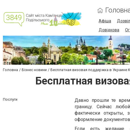
Головн
Афіша
Дозві
Довідкова
Ог
Головна
Бізнес новини
Бесплатная визовая поддержка в Украине 
Бесплатная визов
Послуги
Давно прошли те време
границу. Сейчас любо
фактически открыты, 
оформление документов
Если есть желание с