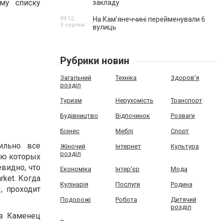
му списку
закладу
09:12,
На Камʼянеччині перейменували 6
3 серпня
вулиць
Рубрики новин
Загальний
Техніка
Здоров'я
розділ
Туризм
Нерухомість
Транспорт
Будівництво
Відпочинок
Розваги
Бізнес
Меблі
Спорт
вильно все
Жіночий
Інтернет
Культура
розділ
ью которых
видно, что
Економіка
Інтер'єр
Мода
rket. Когда
Кулінарія
Послуги
Родина
, проходит
Подорожі
Робота
Дитячий
розділ
из Каменец