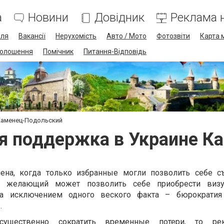
а
Новини
Довідник
Реклама н
лля
Вакансії
Нерухомість
Авто / Мото
Фотозвіти
Карта 
олошення
Помічник
Питання-Відповідь
Каменец-Подольский
ая поддержка в Украине К
на, когда только избранные могли позволить себе с
й желающий может позволить себе приобрести визу
за исключением одного веского факта – бюрократия
.
ущественно сократить временные потери, то ре