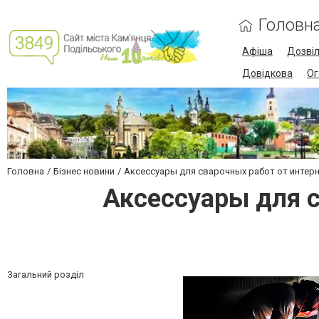
Головн
Афіша
Дозві
Довідкова
Ог
Головна
Бізнес новини
Аксессуары для сварочных работ от интер
Аксессуары для с
Загальний розділ