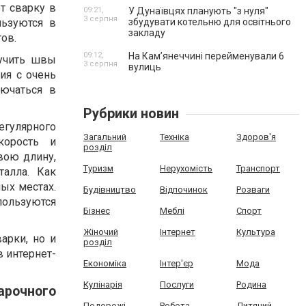
т сварку в
09:21,
У Дунаївцях планують "з нуля"
3 серпня
льзуются в
збудувати котельню для освітнього
закладу
ов.
09:12,
На Камʼянеччині перейменували 6
лучить швы
3 серпня
вулиць
ия с очень
ючаться в
Рубрики новин
егулярного
Загальний
Техніка
Здоров'я
корость и
розділ
вою длину,
Туризм
Нерухомість
Транспорт
талла. Как
ых местах.
Будівництво
Відпочинок
Розваги
ользуются
Бізнес
Меблі
Спорт
Жіночий
Інтернет
Культура
арки, но и
розділ
в интернет-
Економіка
Інтер'єр
Мода
Кулінарія
Послуги
Родина
рочного
Подорожі
Робота
Дитячий