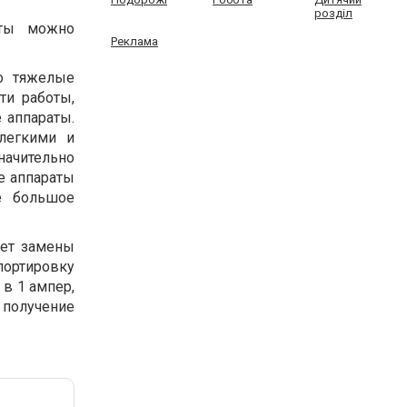
розділ
аты можно
Реклама
о тяжелые
ти работы,
 аппараты.
легкими и
ачительно
е аппараты
е большое
чет замены
спортировку
 в 1 ампер,
 получение