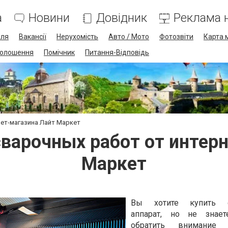
а
Новини
Довідник
Реклама н
лля
Вакансії
Нерухомість
Авто / Мото
Фотозвіти
Карта 
олошення
Помічник
Питання-Відповідь
нет-магазина Лайт Маркет
варочных работ от интер
Маркет
Вы хотите купить с
аппарат, но не знает
обратить внимание