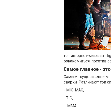
то интернет-магазин
li
ознакомиться, посетив с
Самое главное - эт
Самым существенным к
сварки. Различают три с
- MIG-MAG,
- TIG,
- MMA.