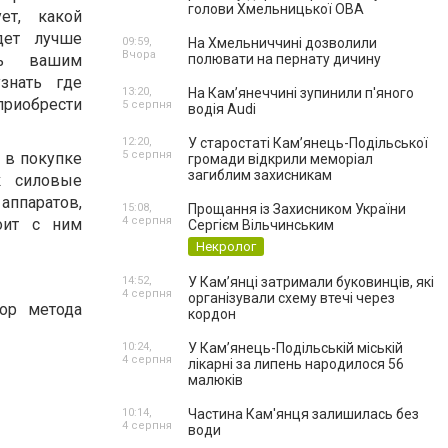
голови Хмельницької ОВА
ет, какой
дет лучше
09:59,
На Хмельниччині дозволили
Вчора
ать вашим
полювати на пернату дичину
узнать где
13:20,
На Камʼянеччині зупинили п'яного
иобрести
5 серпня
водія Audi
12:20,
У старостаті Кам’янець-Подільської
5 серпня
 в покупке
громади відкрили меморіал
загиблим захисникам
ак силовые
аппаратов,
15:08,
Прощання із Захисником України
4 серпня
оит с ним
Сергієм Вільчинським
Некролог
14:52,
У Кам’янці затримали буковинців, які
4 серпня
організували схему втечі через
ор метода
кордон
10:24,
У Кам’янець-Подільській міській
4 серпня
лікарні за липень народилося 56
малюків
10:14,
Частина Кам'янця залишилась без
4 серпня
води