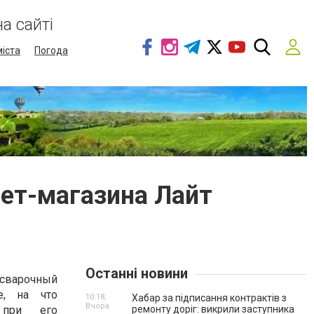
а сайті
міста
Погода
нет-магазина Лайт
Останні новини
варочный
е, на что
10:18,
Хабар за підписання контрактів з
Вчора
 при его
ремонту доріг: викрили заступника