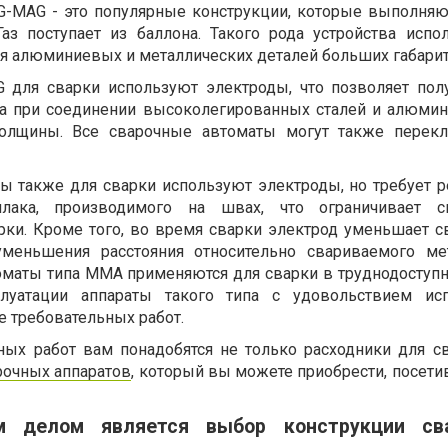
G-MAG - это популярные конструкции, которые выполняю
Газ поступает из баллона. Такого рода устройства испо
я алюминиевых и металлических деталей больших габарит
G для сварки используют электроды, что позволяет по
ва при соединении высоколегированных сталей и алюмин
олщины. Все сварочные автоматы могут также перекл
 также для сварки используют электроды, но требует р
лака, производимого на швах, что ограничивает с
рки. Кроме того, во время сварки электрод уменьшает с
уменьшения расстояния относительно свариваемого ме
оматы типа ММА применяются для сварки в труднодоступн
плуатации аппараты такого типа с удовольствием исп
е требовательных работ.
ых работ вам понадобятся не только расходники для св
рочных аппаратов
, который вы можете приобрести, посети
 делом является выбор конструкции сва