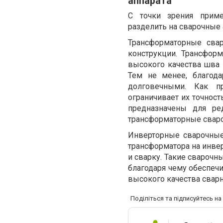
аппарата
С точки зрения прим
разделить на сварочные
Трансформаторные сва
конструкции. Трансфор
высокого качества шва 
Тем не менее, благод
долговечными. Как пр
ограничивает их точнос
предназначены для ре
трансформаторные сваро
Инверторные сварочные
трансформатора на инвер
и сварку. Такие сварочн
благодаря чему обеспеч
высокого качества свар
Поділіться та підписуйтесь н