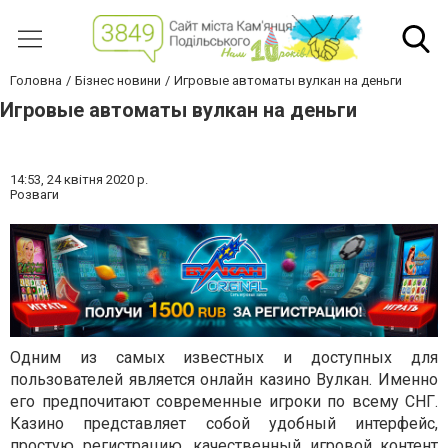
Головна
Бізнес новини
Игровые автоматы вулкан на деньги
Игровые автоматы вулкан на деньги
14:53,
24 квітня 2020 р.
Розваги
Одним из самых известных и доступных для
пользователей является онлайн казино Вулкан. Именно
его предпочитают современные игроки по всему СНГ.
Казино представляет собой удобный интерфейс,
простую регистрацию, качественный игровой контент