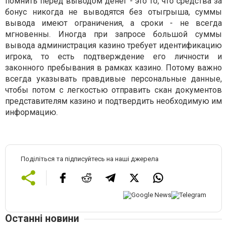
помнить перед выводом денег - это то, что средства за
бонус никогда не выводятся без отыгрыша, суммы
вывода имеют ограничения, а сроки - не всегда
мгновенны. Иногда при запросе большой суммы
вывода администрация казино требует идентификацию
игрока, то есть подтверждение его личности и
законного пребывания в рамках казино. Потому важно
всегда указывать правдивые персональные данные,
чтобы потом с легкостью отправить скан документов
представителям казино и подтвердить необходимую им
информацию.
Поділіться та підписуйтесь на наші джерела
Останні новини