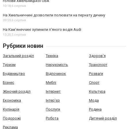
голови Хмельницької ОВА
10:18,
6 серпня
На Хмельниччині дозволили полювати на пернату дичину
09:59,
6 серпня
На Камʼянеччині зупинили п'яного водія Audi
13:20,
5 серпня
Рубрики новин
Загальний розділ
Техніка
Здоров'я
Туризм
Нерухомість
Транспорт
Будівництво
Відпочинок
Розваги
Бізнес
Меблі
Спорт
Жіночий розділ
Інтернет
Культура
Економіка
Інтер'єр
Мода
Кулінарія
Послуги
Родина
Подорожі
Робота
Дитячий розділ
Реклама