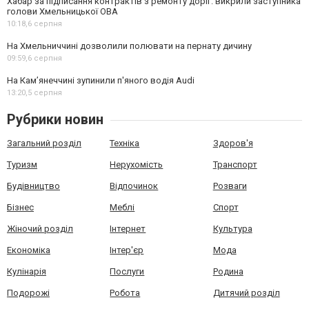
Хабар за підписання контрактів з ремонту доріг: викрили заступника
голови Хмельницької ОВА
10:18,
6 серпня
На Хмельниччині дозволили полювати на пернату дичину
09:59,
6 серпня
На Камʼянеччині зупинили п'яного водія Audi
13:20,
5 серпня
Рубрики новин
Загальний розділ
Техніка
Здоров'я
Туризм
Нерухомість
Транспорт
Будівництво
Відпочинок
Розваги
Бізнес
Меблі
Спорт
Жіночий розділ
Інтернет
Культура
Економіка
Інтер'єр
Мода
Кулінарія
Послуги
Родина
Подорожі
Робота
Дитячий розділ