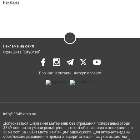
Реклама
Реклама на сайті
Франшиза "CitySites"
Про нас
Контакти
Автори проєкту
info@3849.com.ua
Допускається цитування матеріалів без отримання попередньої згоди
3849.com.ua за умови розміщення в тексті обов'язкового посилання на
3849.com.ua - Сайт міста Кам'янця-Подільського. Для інтернет-видань
обов'язкове розміщення прямого, відкритого для пошукових систем