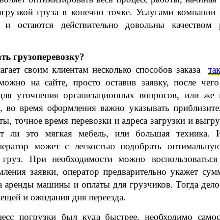
ыгрузкой груза в конечно точке. Услугами компании 
, и остаются действительно довольны качеством 
ать грузоперевозку?
агает своим клиентам несколько способов заказа  
та
ожно на сайте, просто оставив заявку, после чего 
для уточнения организационных вопросов, или же п
е, во время оформления важно указывать приблизител
иты, точное время перевозки и адреса загрузки и выгруз
т ли это мягкая мебель, или большая техника. И
ператор может с легкостью подобрать оптимальную
 груз. При необходимости можно воспользоваться 
мления заявки, оператор предварительно укажет сумм
а аренды машины и оплаты для грузчиков. Тогда дело 
вещей и ожидания дня переезда. 
есс погрузки был куда быстрее, необходимо самост