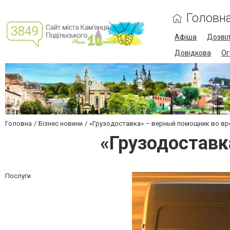
Головн
Афіша
Дозві
Довідкова
Ог
Головна
Бізнес новини
«Грузодоставка» – верный помощник во вр
«Грузодоставк
Послуги