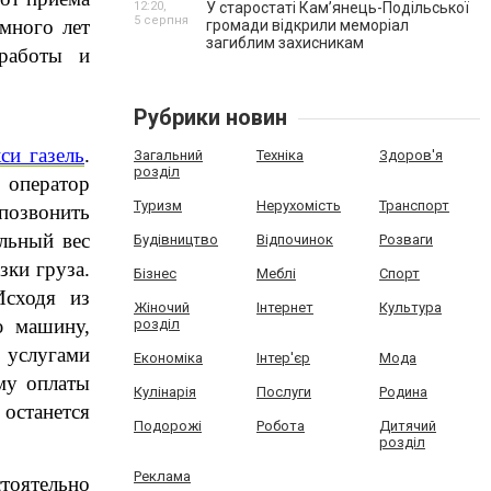
12:20,
У старостаті Кам’янець-Подільської
5 серпня
много лет 
громади відкрили меморіал
загиблим захисникам
работы и 
Рубрики новин
кси газель
. 
Загальний
Техніка
Здоров'я
розділ
оператор 
Туризм
Нерухомість
Транспорт
озвонить 
ьный вес 
Будівництво
Відпочинок
Розваги
ки груза. 
Бізнес
Меблі
Спорт
сходя из 
Жіночий
Інтернет
Культура
 машину, 
розділ
услугами 
Економіка
Інтер'єр
Мода
у оплаты 
Кулінарія
Послуги
Родина
останется 
Подорожі
Робота
Дитячий
розділ
Реклама
оятельно 