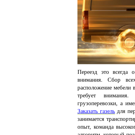
Переезд это всегда о
внимания. Сбор все
расположение мебели в
требует внимания. 
Заказать газель
 для пе
занимается транспорт
опыт, команда высоко
алгоритм, который поз