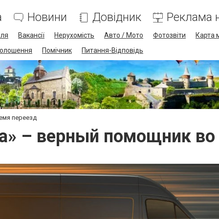
а
Новини
Довідник
Реклама н
лля
Вакансії
Нерухомість
Авто / Мото
Фотозвіти
Карта 
олошення
Помічник
Питання-Відповідь
емя переезд
а» – верный помощник во