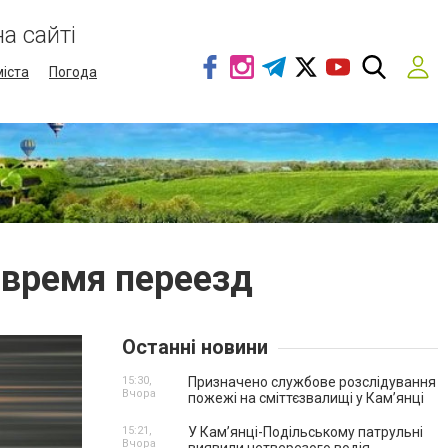
а сайті
міста
Погода
 время переезд
Останні новини
15:30,
Призначено службове розслідування
Вчора
пожежі на сміттєзвалищі у Кам’янці
15:21,
У Кам’янці-Подільському патрульні
Вчора