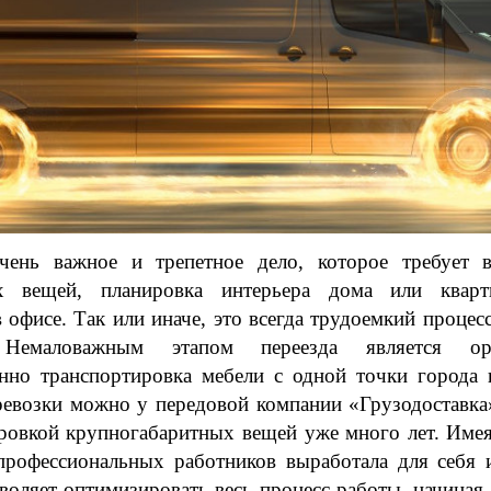
чень важное и трепетное дело, которое требует в
х вещей, планировка интерьера дома или кварт
 офисе. Так или иначе, это всегда трудоемкий процесс
Немаловажным этапом переезда является орга
ревозки можно у передовой компании «Грузодоставка»
ировкой крупногабаритных вещей уже много лет. Имея
профессиональных работников выработала для себя и
воляет оптимизировать весь процесс работы, начиная 