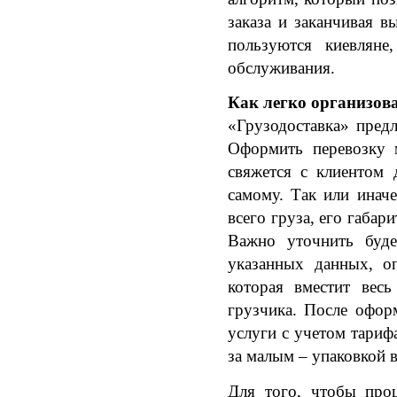
заказа и заканчивая в
пользуются киевляне
обслуживания. 
Как легко организов
«Грузодоставка» предл
Оформить перевозку м
свяжется с клиентом 
самому. Так или инач
всего груза, его габар
Важно уточнить буде
указанных данных, о
которая вместит весь
грузчика. После офор
услуги с учетом тариф
за малым – упаковкой 
Для того, чтобы проц