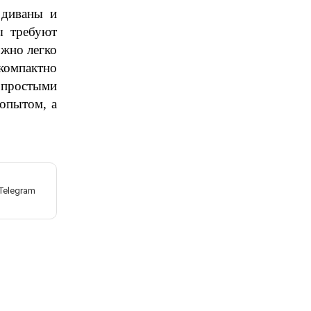
диваны и 
 требуют 
жно легко 
компактно 
простыми 
опытом, а 