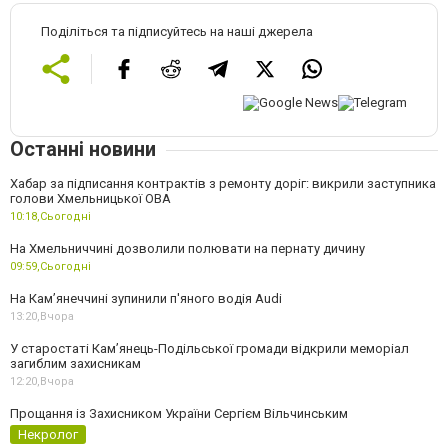
Поділіться та підписуйтесь на наші джерела
Останні новини
Хабар за підписання контрактів з ремонту доріг: викрили заступника
голови Хмельницької ОВА
10:18,
Сьогодні
На Хмельниччині дозволили полювати на пернату дичину
09:59,
Сьогодні
На Камʼянеччині зупинили п'яного водія Audi
13:20,
Вчора
У старостаті Кам’янець-Подільської громади відкрили меморіал
загиблим захисникам
12:20,
Вчора
Прощання із Захисником України Сергієм Вільчинським
Некролог