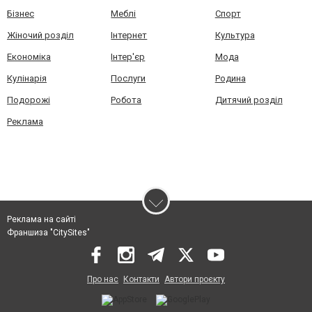
Бізнес
Меблі
Спорт
Жіночий розділ
Інтернет
Культура
Економіка
Інтер'єр
Мода
Кулінарія
Послуги
Родина
Подорожі
Робота
Дитячий розділ
Реклама
Реклама на сайті
Франшиза "CitySites"
Про нас
Контакти
Автори проєкту