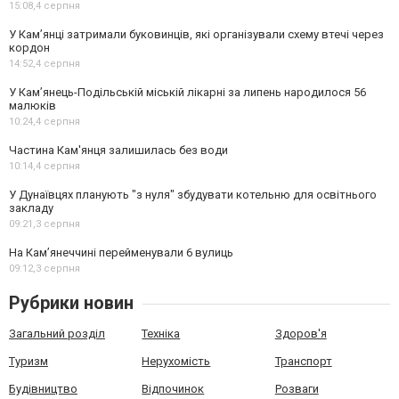
15:08,
4 серпня
У Кам’янці затримали буковинців, які організували схему втечі через
кордон
14:52,
4 серпня
У Кам’янець-Подільській міській лікарні за липень народилося 56
малюків
10:24,
4 серпня
Частина Кам'янця залишилась без води
10:14,
4 серпня
У Дунаївцях планують "з нуля" збудувати котельню для освітнього
закладу
09:21,
3 серпня
На Камʼянеччині перейменували 6 вулиць
09:12,
3 серпня
Рубрики новин
Загальний розділ
Техніка
Здоров'я
Туризм
Нерухомість
Транспорт
Будівництво
Відпочинок
Розваги