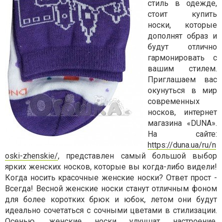
стиль в одежде,
стоит купить
носки, которые
дополнят образ и
будут отлично
гармонировать с
вашим стилем.
Приглашаем вас
окунуться в мир
современных
носков, интернет
магазина «DUNA».
На сайте:
https://duna.ua/ru/n
oski-zhenskie/
, представлен самый большой выбор
ярких женских носков, которые вы когда-либо видели!
Когда носить красочные женские носки? Ответ прост -
Всегда! Весной женские носки станут отличным фоном
для более коротких брюк и юбок, летом они будут
идеально сочетаться с сочными цветами в стилизации.
Осенью, женские носки улучшат настроение,