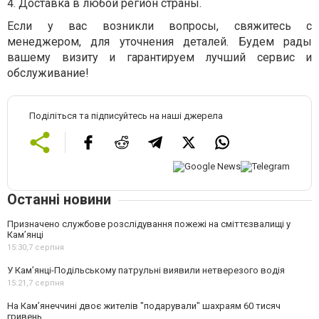
4.
Доставка в любой регион страны.
Если у вас возникли вопросы, свяжитесь с
менеджером, для уточнения деталей. Будем рады
вашему визиту и гарантируем лучший сервис и
обслуживание!
Поділіться та підписуйтесь на наші джерела
Останні новини
Призначено службове розслідування пожежі на сміттєзвалищі у
Кам’янці
15:30,
7 серпня
У Кам’янці-Подільському патрульні виявили нетверезого водія
15:21,
7 серпня
На Камʼянеччині двоє жителів "подарували" шахраям 60 тисяч
гривень