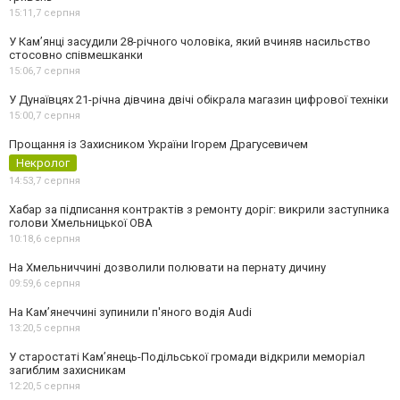
15:11,
7 серпня
У Камʼянці засудили 28-річного чоловіка, який вчиняв насильство
стосовно співмешканки
15:06,
7 серпня
У Дунаївцях 21-річна дівчина двічі обікрала магазин цифрової техніки
15:00,
7 серпня
Прощання із Захисником України Ігорем Драгусевичем
Некролог
14:53,
7 серпня
Хабар за підписання контрактів з ремонту доріг: викрили заступника
голови Хмельницької ОВА
10:18,
6 серпня
На Хмельниччині дозволили полювати на пернату дичину
09:59,
6 серпня
На Камʼянеччині зупинили п'яного водія Audi
13:20,
5 серпня
У старостаті Кам’янець-Подільської громади відкрили меморіал
загиблим захисникам
12:20,
5 серпня