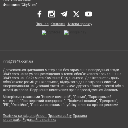
Франшиза "CitySites"
Про нас
Контакти
Автори проєкту
info@3849.com.ua
Допускається цитування матеріалів без отримання попередньої згоди
3849.com.ua за умови розміщення в тексті обов'язкового посилання на
3849.com.ua - Сайт міста Кам'янця-Подільського. Для інтернет-видань
обов'язкове розміщення прямого, відкритого для пошукових систем
гіперпосилання на цитовані статті не нижче другого абзацу в тексті або в
якості джерела. Порушення виняткових прав переслідується Законом.
Матеріали з плашками "Новини компаній", "Промо", "Партнерський
матеріал", "Партнерський спецпроєкт", "Політичні новини", "Пресреліз",
"PR", "Офіційно", "Політична реклама" публікуються на правах реклами.
Політика конфіденційності
Правила сайту
Правила
класифайд
Редакційна політика