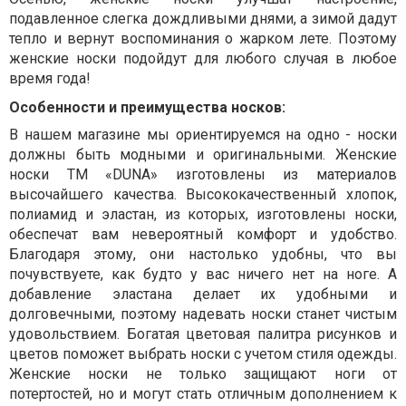
подавленное слегка дождливыми днями, а зимой дадут
тепло и вернут воспоминания о жарком лете. Поэтому
женские носки подойдут для любого случая в любое
время года!
Особенности и преимущества носков:
В нашем магазине мы ориентируемся на одно - носки
должны быть модными и оригинальными. Женские
носки ТМ «DUNA» изготовлены из материалов
высочайшего качества. Высококачественный хлопок,
полиамид и эластан, из которых, изготовлены носки,
обеспечат вам невероятный комфорт и удобство.
Благодаря этому, они настолько удобны, что вы
почувствуете, как будто у вас ничего нет на ноге. А
добавление эластана делает их удобными и
долговечными, поэтому надевать носки станет чистым
удовольствием. Богатая цветовая палитра рисунков и
цветов поможет выбрать носки с учетом стиля одежды.
Женские носки не только защищают ноги от
потертостей, но и могут стать отличным дополнением к