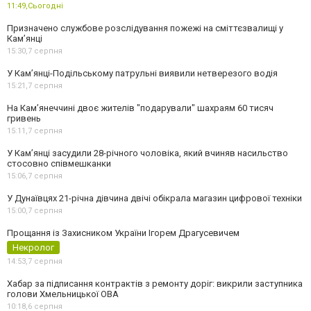
11:49,
Сьогодні
Призначено службове розслідування пожежі на сміттєзвалищі у
Кам’янці
15:30,
7 серпня
У Кам’янці-Подільському патрульні виявили нетверезого водія
15:21,
7 серпня
На Камʼянеччині двоє жителів "подарували" шахраям 60 тисяч
гривень
15:11,
7 серпня
У Камʼянці засудили 28-річного чоловіка, який вчиняв насильство
стосовно співмешканки
15:06,
7 серпня
У Дунаївцях 21-річна дівчина двічі обікрала магазин цифрової техніки
15:00,
7 серпня
Прощання із Захисником України Ігорем Драгусевичем
Некролог
14:53,
7 серпня
Хабар за підписання контрактів з ремонту доріг: викрили заступника
голови Хмельницької ОВА
10:18,
6 серпня