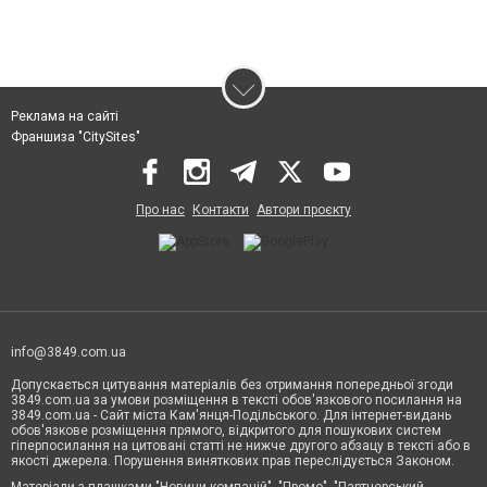
Реклама на сайті
Франшиза "CitySites"
Про нас
Контакти
Автори проєкту
info@3849.com.ua
Допускається цитування матеріалів без отримання попередньої згоди
3849.com.ua за умови розміщення в тексті обов'язкового посилання на
3849.com.ua - Сайт міста Кам'янця-Подільського. Для інтернет-видань
обов'язкове розміщення прямого, відкритого для пошукових систем
гіперпосилання на цитовані статті не нижче другого абзацу в тексті або в
якості джерела. Порушення виняткових прав переслідується Законом.
Матеріали з плашками "Новини компаній", "Промо", "Партнерський