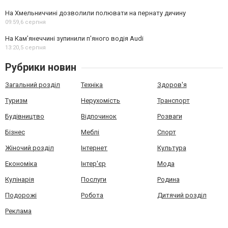
На Хмельниччині дозволили полювати на пернату дичину
09:59,
6 серпня
На Камʼянеччині зупинили п'яного водія Audi
13:20,
5 серпня
Рубрики новин
Загальний розділ
Техніка
Здоров'я
Туризм
Нерухомість
Транспорт
Будівництво
Відпочинок
Розваги
Бізнес
Меблі
Спорт
Жіночий розділ
Інтернет
Культура
Економіка
Інтер'єр
Мода
Кулінарія
Послуги
Родина
Подорожі
Робота
Дитячий розділ
Реклама